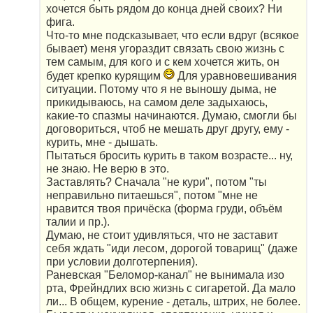
хочется быть рядом до конца дней своих? Ни
фига.
Что-то мне подсказывает, что если вдруг (всякое
бывает) меня угораздит связать свою жизнь с
тем самым, для кого и с кем хочется жить, он
будет крепко курящим
Для уравновешивания
ситуации. Потому что я не выношу дыма, не
прикидываюсь, на самом деле задыхаюсь,
какие-то спазмы начинаются. Думаю, смогли бы
договориться, чтоб не мешать друг другу, ему -
курить, мне - дышать.
Пытаться бросить курить в таком возрасте... ну,
не знаю. Не верю в это.
Заставлять? Сначала "не кури", потом "ты
неправильно питаешься", потом "мне не
нравится твоя причёска (форма груди, объём
талии и пр.).
Думаю, не стоит удивляться, что не заставит
себя ждать "иди лесом, дорогой товарищ" (даже
при условии долготерпения).
Раневская "Беломор-канал" не вынимала изо
рта, Фрейндлих всю жизнь с сигаретой. Да мало
ли... В общем, курение - деталь, штрих, не более.