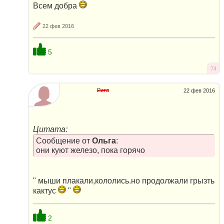
Всем добра
22 фев 2016
5
74
Рита
22 фев 2016
Цитата:
Сообщение от
Ольга
:
они куют железо, пока горячо
" мыши плакали,кололись.но продолжали грызть
кактус
"
2