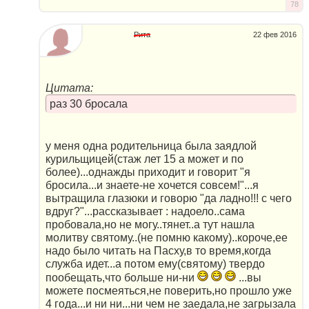
78
Рита
22 фев 2016
Цитата:
раз 30 бросала
у меня одна родительница была заядлой
курильщицей(стаж лет 15 а может и по
более)...однажды приходит и говорит "я
бросила...и знаете-не хочется совсем!"...я
вытращила глазюки и говорю "да ладно!!! с чего
вдруг?"...рассказывает : надоело..сама
пробовала,но не могу..тянет..а тут нашла
молитву святому..(не помню какому)..короче,ее
надо было читать на Пасху,в то время,когда
служба идет...а потом ему(святому) твердо
пообещать,что больше ни-ни
...вы
можете посмеяться,не поверить,но прошло уже
4 года...и ни ни...ни чем не заедала,не загрызала