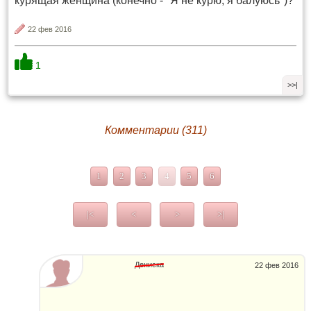
курящая женщина (конечно - "Я не курю, я балуюсь")?
22 фев 2016
1
>>|
Комментарии (311)
1
2
3
4
5
6
|<
<
>
>|
Дениска
22 фев 2016