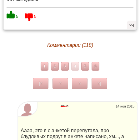
5
5
>>|
Комментарии (118)
1
2
3
4
5
6
|<
<
>
>|
Лёна
14 ноя 2015
Аааа, это я с анкетой перепутала, про
блудливых подруг в анкете написано, хм..., а