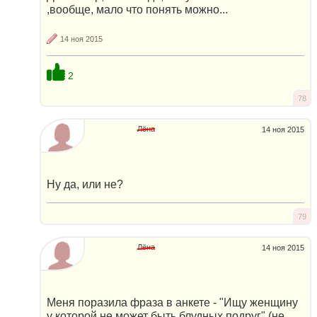
,вообще, мало что понять можно...
14 ноя 2015
2
78
Лёна
14 ноя 2015
Ну да, или не?
79
Лёна
14 ноя 2015
Меня поразила фраза в анкете - "Ищу женщину
у которой не может быть блудных подруг" (не