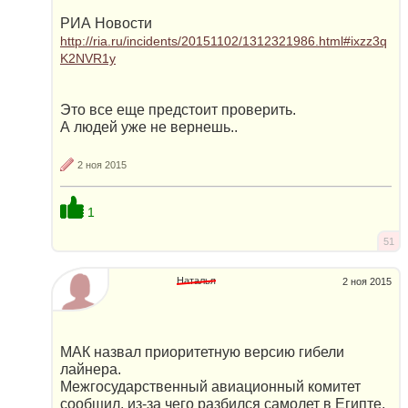
РИА Новости
http://ria.ru/incidents/20151102/1312321986.html#ixzz3q
K2NVR1y
Это все еще предстоит проверить.
А людей уже не вернешь..
2 ноя 2015
1
51
Наталья
2 ноя 2015
МАК назвал приоритетную версию гибели
лайнера.
Межгосударственный авиационный комитет
сообщил, из-за чего разбился самолет в Египте.