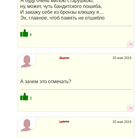
Я буду очень милою старушкою,
ну, может, чуть бандитского пошиба,
И закажу себе из бронзы клюшку я…
Эх, главное, чтоб память не отшибло
4
78
Янина
20 мая 2015
А зачем это отмечать?
3
79
Lelena
20 мая 2015