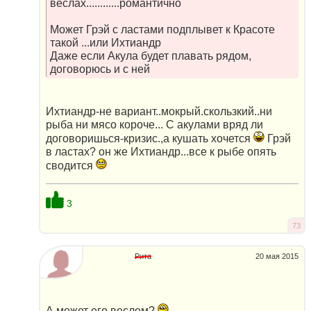
веслах............романтично
Может Грэй с ластами подплывет к Красоте
такой ...или Ихтиандр
Даже если Акула будет плавать рядом,
договорюсь и с ней
Ихтиандр-не вариант..мокрый.скользкий..ни
рыба ни мясо короче... С акулами вряд ли
договоришься-кризис.,а кушать хочется
Грэй
в ластах? он же Ихтиандр...все к рыбе опять
сводится
3
73
Рита
20 мая 2015
А может его веслом?