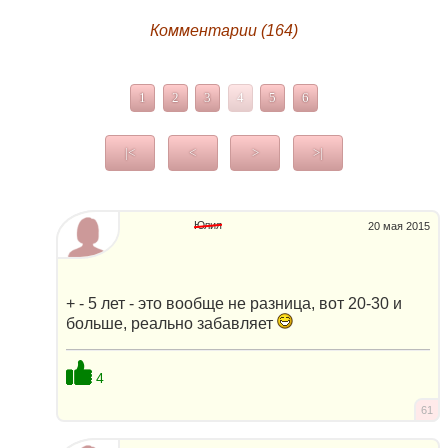
Комментарии (164)
1
2
3
4
5
6
|<
<
>
>|
Юлия
20 мая 2015
+ - 5 лет - это вообще не разница, вот 20-30 и
больше, реально забавляет
4
61