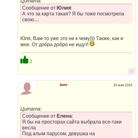
Цитата:
Сообщение от
Юлия
:
А что за карта такая? Я бы тоже посмотрела
свою....
Юля, Вам-то уже это ни к чему))) Также, как и
мне. От добра добро не ищут!
2
72
Рита
20 мая 2015
Цитата:
Сообщение от
Елена
:
Я бы на просторах сайта выбрала все-таки
весла
Под алым парусом, девушка на