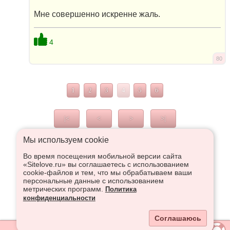
Мне совершенно искренне жаль.
4
80
1
2
3
4
5
6
|<
<
>
>|
Мы используем сookie
Во время посещения мобильной версии сайта
Что высказаться в Рупор, необходимо войти или
«Sitelove.ru» вы соглашаетесь с использованием
зарегистрироваться:
cookie-файлов и тем, что мы обрабатываем ваши
персональные данные с использованием
метрических программ.
Политика
конфиденциальности
Регистрация
Вход
Соглашаюсь