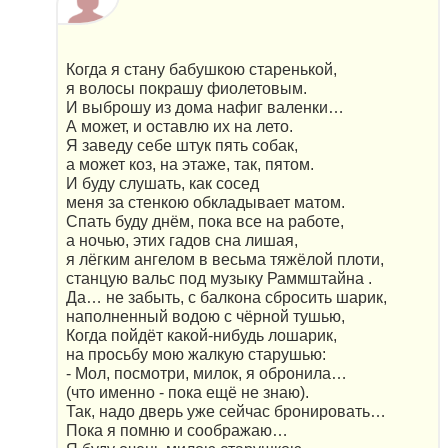
Когда я стану бабушкою старенькой,
я волосы покрашу фиолетовым.
И выброшу из дома нафиг валенки…
А может, и оставлю их на лето.
Я заведу себе штук пять собак,
а может коз, на этаже, так, пятом.
И буду слушать, как сосед
меня за стенкою обкладывает матом.
Спать буду днём, пока все на работе,
а ночью, этих гадов сна лишая,
я лёгким ангелом в весьма тяжёлой плоти,
станцую вальс под музыку Раммштайна .
Да… не забыть, с балкона сбросить шарик,
наполненный водою с чёрной тушью,
Когда пойдёт какой-нибудь лошарик,
на просьбу мою жалкую старушью:
- Мол, посмотри, милок, я обронила…
(что именно - пока ещё не знаю).
Так, надо дверь уже сейчас бронировать…
Пока я помню и соображаю…