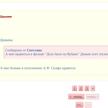
Наталья
Цитата:
Сообщение от
Светлана
:
А мне нравиться в фильме "Дело было на Кубани" Дюжев поет песню 
А мне больше в исполнении А.Ф. Скляра нравится.
1
2
3
4
< назад
вперёд >
<<
>>