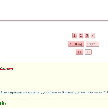
1
2
3
4
< назад
вперёд >
<<
>>
Светлана
А мне нравиться в фильме "Дело было на Кубани" Дюжев поет песню "Не 
3