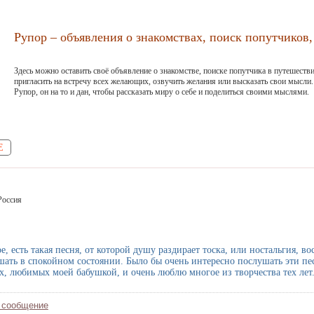
Рупор – объявления о знакомствах, поиск попутчиков, 
Здесь можно оставить своё объявление о знакомстве, поиске попутчика в путешестви
пригласить на встречу всех желающих, озвучить желания или высказать свои мысли.
Рупор, он на то и дан, чтобы рассказать миру о себе и поделиться своими мыслями.
Е
Россия
е, есть такая песня, от которой душу раздирает тоска, или ностальгия, в
ать в спокойном состоянии. Было бы очень интересно послушать эти песн
х, любимых моей бабушкой, и очень люблю многое из творчества тех лет
 сообщение