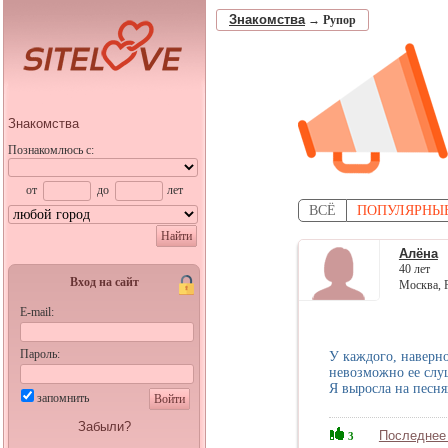
Знакомства
→
Рупор
Знакомства
Познакомлюсь с:
от
до
лет
ВСЁ
ПОПУЛЯРНЫ
Найти
Алёна
40 лет
Вход на сайт
Москва, 
E-mail:
Пароль:
У каждого, наверно
невозможно ее слуш
Я выросла на песня
запомнить
Войти
Забыли?
Последнее
3