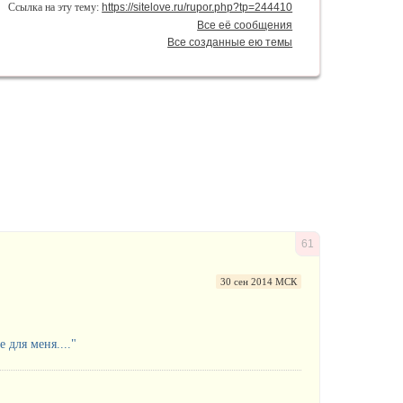
Ссылка на эту тему:
https://sitelove.ru/rupor.php?tp=244410
Все её сообщения
Все созданные ею темы
61
30 сен 2014 МСК
для меня...."