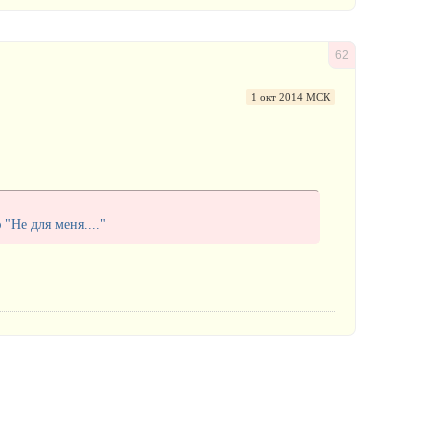
62
1 окт 2014 МСК
"Не для меня...."