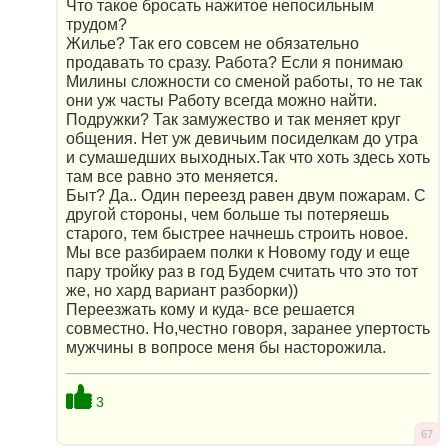
Что такое бросать нажитое непосильным
трудом?
Жилье? Так его совсем не обязательно
продавать то сразу. Работа? Если я понимаю
Милины сложности со сменой работы, то не так
они уж часты Работу всегда можно найти.
Подружки? Так замужество и так меняет круг
общения. Нет уж девичьим посиделкам до утра
и сумашедших выходных.Так что хоть здесь хоть
там все равно это меняется.
Быт? Да.. Один переезд равен двум пожарам. С
другой стороны, чем больше ты потеряешь
старого, тем быстрее начнешь строить новое.
Мы все разбираем полки к Новому году и еще
пару тройку раз в год Будем считать что это тот
же, но хард вариант разборки))
Переезжать кому и куда- все решается
совместно. Но,честно говоря, заранее упертость
мужчины в вопросе меня бы насторожила.
3
67