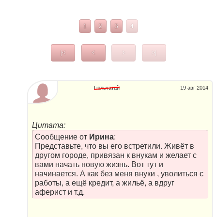
1
2
3
4
|<
<
>
>|
Гюльчатай
19 авг 2014
Цитата:
Сообщение от
Ирина
:
Представьте, что вы его встретили. Живёт в
другом городе, привязан к внукам и желает с
вами начать новую жизнь. Вот тут и
начинается. А как без меня внуки , уволиться с
работы, а ещё кредит, а жильё, а вдруг
аферист и т.д.