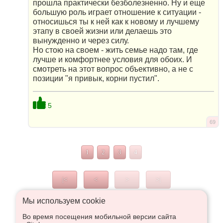
прошла практически безболезненно. Ну и еще
большую роль играет отношение к ситуации -
относишься ты к ней как к новому и лучшему
этапу в своей жизни или делаешь это
вынужденно и через силу.
Но стою на своем - жить семье надо там, где
лучше и комфортнее условия для обоих. И
смотреть на этот вопрос объективно, а не с
позиции "я привык, корни пустил".
5
69
1
2
3
4
|<
<
>
>|
Мы используем сookie
Во время посещения мобильной версии сайта
Что высказаться в Рупор, необходимо войти или