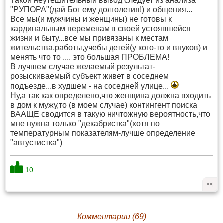
Такой неутешительный вывод следует из анализа
"РУПОРА"(дай Бог ему долголетия!) и общения...
Все мы(и мужчины и женщины) не готовы к
кардинальным переменам в своей устоявшейся
жизни и быту...все мы привязаны к местам
жительства,работы,учебы детей(у кого-то и внуков) и
менять что то .... это большая ПРОБЛЕМА!
В лучшем случае желаемый результат-
розыскиваемый субъект живет в соседнем
подъезде...в худшем - на соседней улице...
Ну,а так как определено,что женщина должна входить
в дом к мужу,то (в моем случае) контингент поиска
ВААЩЕ сводится в такую ничтожную вероятность,что
мне нужна только "декабристка"(хотя по
температурным показателям-лучше определение
"августистка")
10
>>|
Комментарии (69)