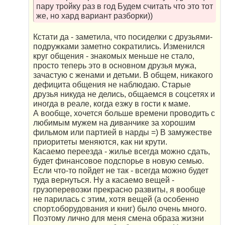
пару тройку раз в год Будем считать что это тот
же, но хард вариант разборки))
Кстати да - заметила, что посиделки с друзьями-
подружками заметно сократились. Изменился
круг общения - знакомых меньше не стало,
просто теперь это в основном друзья мужа,
зачастую с женами и детьми. В общем, никакого
дефицита общения не наблюдаю. Старые
друзья никуда не делись, общаемся в соцсетях и
иногда в реале, когда езжу в гости к маме.
А вообще, хочется больше времени проводить с
любимым мужем на диванчике за хорошим
фильмом или партией в нарды =) В замужестве
приоритеты меняются, как ни крути.
Касаемо переезда - жилье всегда можно сдать,
будет финансовое подспорье в новую семью.
Если что-то пойдет не так - всегда можно будет
туда вернуться. Ну а касаемо вещей -
грузоперевозки прекрасно развиты, я вообще
не парилась с этим, хотя вещей (а особенно
спорт.оборудования и книг) было очень много.
Поэтому лично для меня смена образа жизни