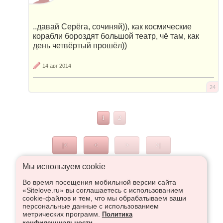
..давай Серёга, сочиняй)), как космические
корабли бороздят большой театр, чё там, как
день четвёртый прошёл))
14 авг 2014
24
1
2
|<
<
>
>|
Мы используем сookie
Во время посещения мобильной версии сайта
Что высказаться в Рупор, необходимо войти или
«Sitelove.ru» вы соглашаетесь с использованием
зарегистрироваться:
cookie-файлов и тем, что мы обрабатываем ваши
персональные данные с использованием
метрических программ.
Политика
конфиденциальности