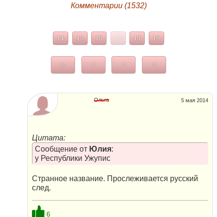
Комментарии (1532)
14
15
16
17
18
19
|<
<
>
>|
Ольга
5 мая 2014
Цитата:
Сообщение от
Юлия
:
у Республики Ужупис
Странное название. Прослеживается русский
след.
6