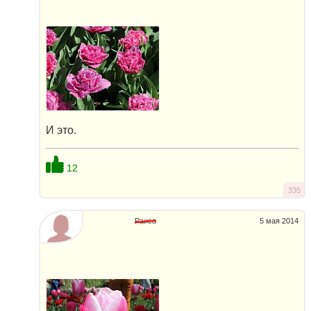
И это.
12
335
Раиса
5 мая 2014