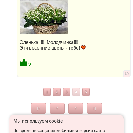
Оленька!!!!!! Молодчинка!!!!
Эти весенние цветы - тебе!
9
80
1
2
3
4
5
|<
<
>
>|
Мы используем сookie
Во время посещения мобильной версии сайта
Что высказаться в Рупор, необходимо войти или