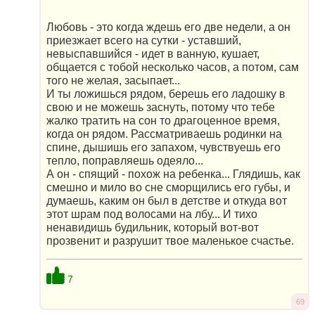
Любовь - это когда ждешь его две недели, а он
приезжает всего на сутки - уставший,
невыспавшийся - идет в ванную, кушает,
общается с тобой несколько часов, а потом, сам
того не желая, засыпает...
И ты ложишься рядом, берешь его ладошку в
свою и не можешь заснуть, потому что тебе
жалко тратить на сон то драгоценное время,
когда он рядом. Рассматриваешь родинки на
спине, дышишь его запахом, чувствуешь его
тепло, поправляешь одеяло...
А он - спящий - похож на ребенка... Глядишь, как
смешно и мило во сне сморщились его губы, и
думаешь, каким он был в детстве и откуда вот
этот шрам под волосами на лбу... И тихо
ненавидишь будильник, который вот-вот
прозвенит и разрушит твое маленькое счастье.
7
69