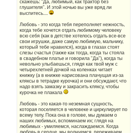
скажешь: "Да, любимый, как трактор без
глушителя". И этой ночью вы уже вряд ли
выспитесь....
Любовь - это когда тебя переполняет нежность,
когда тебе хочется отдать любимому человеку
всю себя (как в детстве хотелось отдать все-все
свои игрушки, даже самую любимую, мальчику,
который тебе нравился), когда в глазах стоят
слезы счастья (также как тогда, когда ты стояла
в свадебном платье и говорила "Да"), когда ты
невольно улыбаешься, глядя как твой муж с
четырехлетней дочкой на коленках читает
книжку (а в книжке нарисована плачущая из-за
кляксы в тетрадке курочка) и они обсуждают, что
надо взять замазку и закрасить кляксу, чтобы
курочка не плакала
Любовь - это какая-то неземная сущность,
которая поселяется в человеке и циркулирует по
всему телу. Пока она в голове, мы думаем о
наших любимых, вспоминаем их; глядя на
любимых - умиляемся, наслаждаемся. Когда
любовь в сердце, мы волнуемся, переживаем