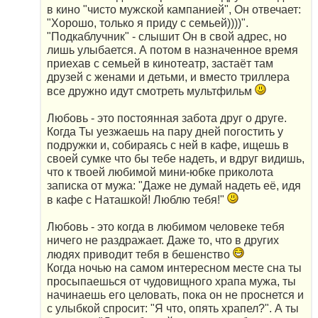
в кино "чисто мужской кампанией", Он отвечает:
"Хорошо, только я приду с семьей))))".
"Подкаблучник" - слышит Он в свой адрес, но
лишь улыбается. А потом в назначенное время
приехав с семьей в кинотеатр, застаёт там
друзей с женами и детьми, и вместо триллера
все дружно идут смотреть мультфильм
Любовь - это постоянная забота друг о друге.
Когда Ты уезжаешь на пару дней погостить у
подружки и, собираясь с ней в кафе, ищешь в
своей сумке что бы тебе надеть, и вдруг видишь,
что к твоей любимой мини-юбке приколота
записка от мужа: "Даже не думай надеть её, идя
в кафе с Наташкой! Люблю тебя!"
Любовь - это когда в любимом человеке тебя
ничего не раздражает. Даже то, что в других
людях приводит тебя в бешенство
Когда ночью на самом интересном месте сна ты
просыпаешься от чудовищного храпа мужа, ты
начинаешь его целовать, пока он не проснется и
с улыбкой спросит: "Я что, опять храпел?". А ты