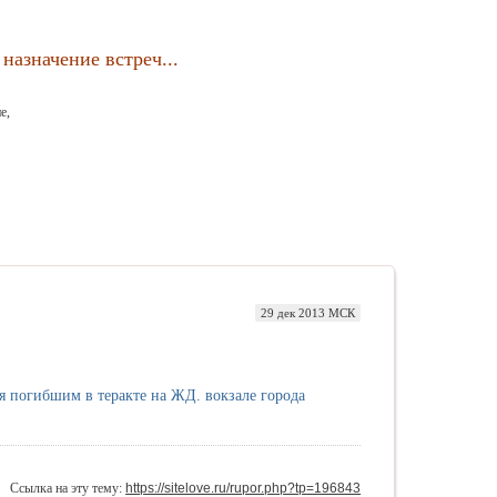
назначение встреч...
е,
29 дек 2013 МСК
ия погибшим в теракте на ЖД. вокзале города
Ссылка на эту тему:
https://sitelove.ru/rupor.php?tp=196843