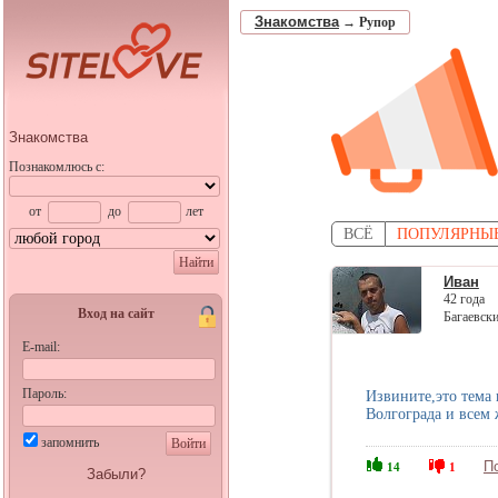
Знакомства
→
Рупор
Знакомства
Познакомлюсь с:
от
до
лет
ВСЁ
ПОПУЛЯРНЫ
Найти
Иван
42 года
Вход на сайт
Багаевски
E-mail:
Пароль:
Извините,это тема 
Волгограда и всем 
запомнить
Войти
П
14
1
Забыли?