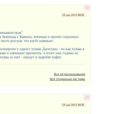
22
29 дек 2013 МСК
"меньшинствам".
ие беженцы с Кавказа, военные и прочие социально
чисто русская, что кагбэ намекает.
роэнергию у одного только Дагестана - но как только к
тьми и начинают причитать. в итоге они годами не
месяца за свет - придут и вырубят нафиг.
Все её высказывания
Все созданные ею темы
23
29 дек 2013 МСК