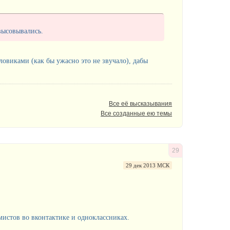
 высовывались.
овиками (как бы ужасно это не звучало), дабы
Все её высказывания
Все созданные ею темы
29
29 дек 2013 МСК
мистов во вконтактике и одноклассниках.