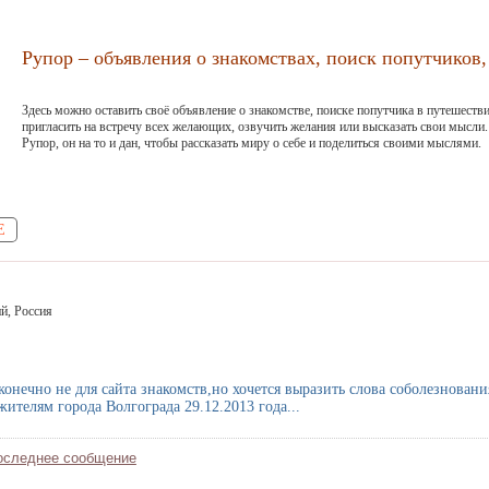
Рупор – объявления о знакомствах, поиск попутчиков, 
Здесь можно оставить своё объявление о знакомстве, поиске попутчика в путешестви
пригласить на встречу всех желающих, озвучить желания или высказать свои мысли.
Рупор, он на то и дан, чтобы рассказать миру о себе и поделиться своими мыслями.
Е
й, Россия
конечно не для сайта знакомств,но хочется выразить слова соболезнован
жителям города Волгограда 29.12.2013 года...
оследнее сообщение