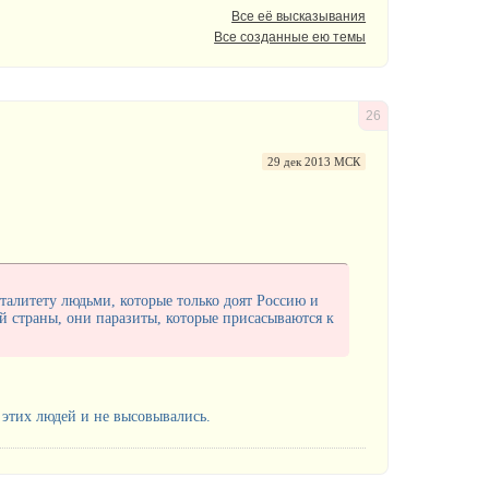
Все её высказывания
Все созданные ею темы
26
29 дек 2013 МСК
алитету людьми, которые только доят Россию и
й страны, они паразиты, которые присасываются к
ь этих людей и не высовывались.