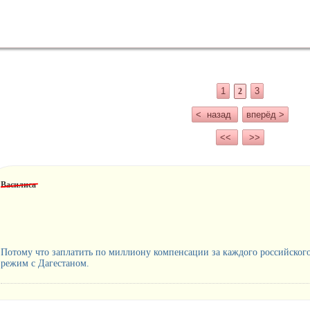
1
3
2
< назад
вперёд >
<<
>>
Василиса
Потому что заплатить по миллиону компенсации за каждого российского
режим с Дагестаном.