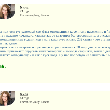
Мила
43 года
Ростов-на-Дону, Россия
а при чем тут размеры? сам факт отношения к коренному населению и 
тут недавно чеченка отказывалась от квартиры без евроремонта, а русск
незащищенные годами ждут хоть какого-то жилья. 282 статья - это статья 
и так далее...
приятель их энергоконторы недавно рассказывал - 70 млр. долга за элект
ним приезжают отрубать электроэнергию - выходят старички, тетки с де
платят коммуналку - и как с гуся вода. а у нас попробую не заплатить 3 
2
Мила
43 года
Ростов-на-Дону, Россия