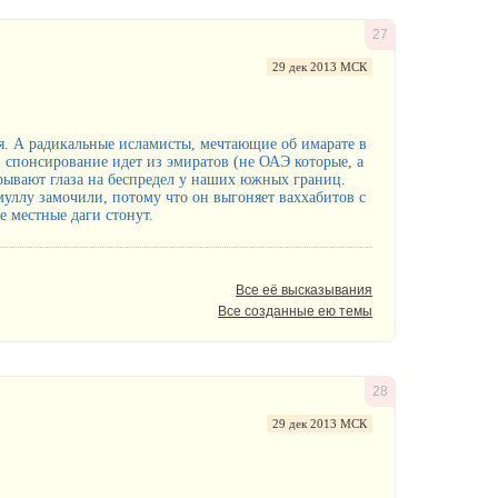
27
29 дек 2013 МСК
я. А радикальные исламисты, мечтающие об имарате в
 спонсирование идет из эмиратов (не ОАЭ которые, а
крывают глаза на беспредел у наших южных границ.
муллу замочили, потому что он выгоняет ваххабитов с
е местные даги стонут.
Все её высказывания
Все созданные ею темы
28
29 дек 2013 МСК