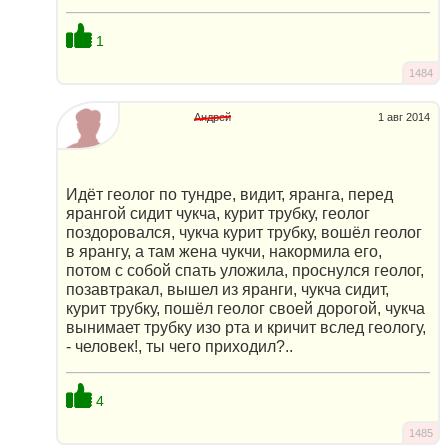
1
1484
Андрей
1 авг 2014
Идёт геолог по тундре, видит, яранга, перед
ярангой сидит чукча, курит трубку, геолог
поздоровался, чукча курит трубку, вошёл геолог
в ярангу, а там жена чукчи, накормила его,
потом с собой спать уложила, проснулся геолог,
позавтракал, вышел из яранги, чукча сидит,
курит трубку, пошёл геолог своей дорогой, чукча
вынимает трубку изо рта и кричит вслед геологу,
- человек!, ты чего приходил?..
4
1485