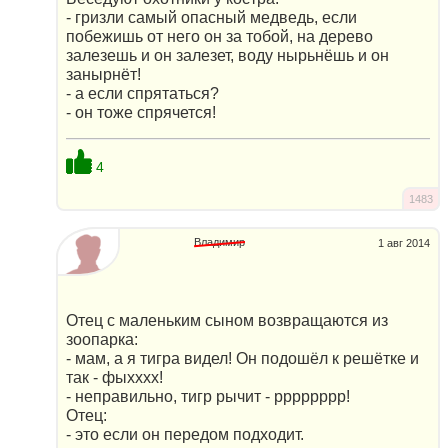
- гризли самый опасный медведь, если
побежишь от него он за тобой, на дерево
залезешь и он залезет, воду нырьнёшь и он
занырнёт!
- а если спрятаться?
- он тоже спрячется!
4
1483
Владимир
1 авг 2014
Отец с маленьким сыном возвращаются из
зоопарка:
- мам, а я тигра видел! Он подошёл к решётке и
так - фыхххх!
- неправильно, тигр рычит - рррррррр!
Отец:
- это если он передом подходит.