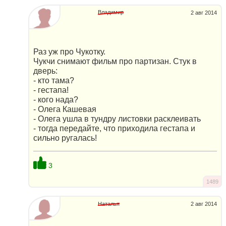
Владимир
2 авг 2014
Раз уж про Чукотку.
Чукчи снимают фильм про партизан. Стук в
дверь:
- кто тама?
- гестапа!
- кого нада?
- Олега Кашевая
- Олега ушла в тундру листовки расклеивать
- тогда передайте, что приходила гестапа и
сильно ругалась!
3
1489
Наталья
2 авг 2014