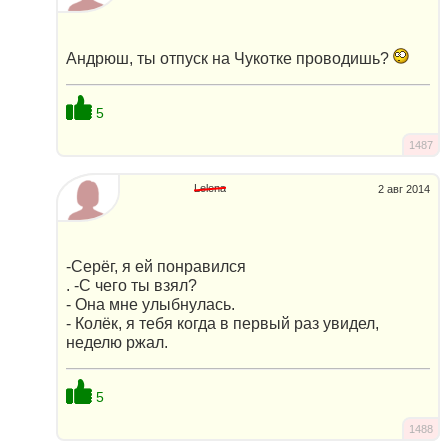
Андрюш, ты отпуск на Чукотке проводишь?
5
1487
Lelena
2 авг 2014
-Серёг, я ей понравился
. -С чего ты взял?
- Она мне улыбнулась.
- Колёк, я тебя когда в первый раз увидел,
неделю ржал.
5
1488