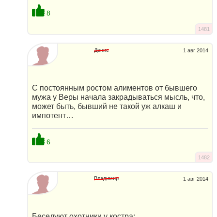
8
1481
Денис
1 авг 2014
С постоянным ростом алиментов от бывшего
мужа у Веры начала закрадываться мысль, что,
может быть, бывший не такой уж алкаш и
импотент…
6
1482
Владимир
1 авг 2014
Беседуют охотники у костра: