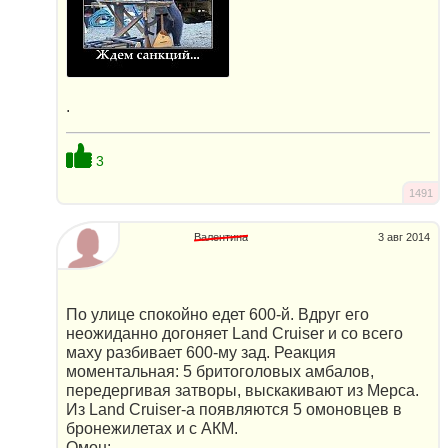
.
3
1491
Валентина
3 авг 2014
По улице спокойно едет 600-й. Вдруг его
неожиданно догoняет Land Cruiser и со всего
маху разбивает 600-му зад. Реакция
моментальная: 5 бритоголовых амбалов,
передергивая затворы, выскакивают из Мерсa.
Из Land Cruiser-а появляются 5 омоновцев в
бронежилетах и с АКМ.
Омон: