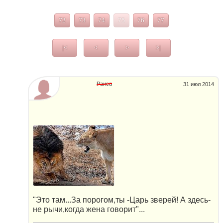
72
73
74
75
76
77
|<
<
>
>|
Раиса
31 июл 2014
"Это там...За порогом,ты -Царь зверей! А здесь-
не рычи,когда жена говорит"...