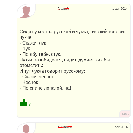
Андрей
1 авг 2014
Сидят у костра русский и чукча, русский говорит
чукче:
- Скажи, лук
- Лук
- По лбу тебе, стук.
Чукча разобиделся, сидит, думает, как бы
отомстить:
И тут чукча говорит русскому:
- Скажи, чеснок
- Чеснок
- По спине лопатой, на!
7
1486
Василиса
1 авг 2014