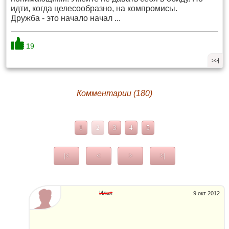
идти, когда целесообразно, на компромисы.
Дружба - это начало начал ...
19
>>|
Комментарии (180)
1
2
3
4
5
|<
<
>
>|
Илья
9 окт 2012