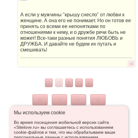
А если у мужчины "крышу снесло" от любви к
женщине. А она его не понимает. Но он готов ее
принять со всеми ее непонятками по
отношениями к нему, и о дружбе речи быть не
может! Все-таки разные понятия ЛЮБОВЬ и
ДРУЖБА. И давайте не будем их путать и
смешивать!
40
1
2
3
4
5
|<
<
>
>|
Мы используем сookie
Во время посещения мобильной версии сайта
Что высказаться в Рупор, необходимо войти или
«Sitelove.ru» вы соглашаетесь с использованием
зарегистрироваться:
cookie-файлов и тем, что мы обрабатываем ваши
персональные данные с использованием