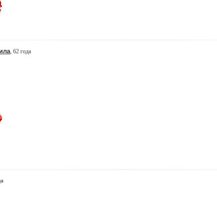
ила
, 62 года
да