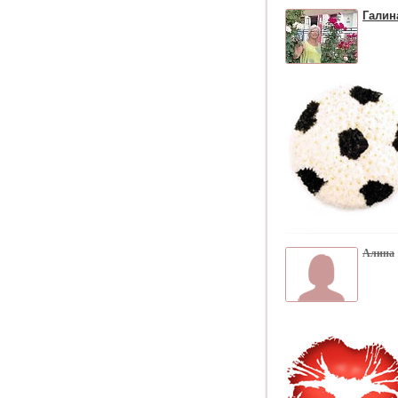
Галин
Алина