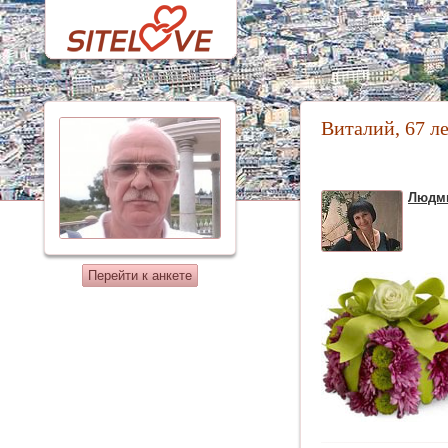
Виталий, 67 л
Людм
Перейти к анкете