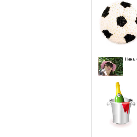
Нина
,