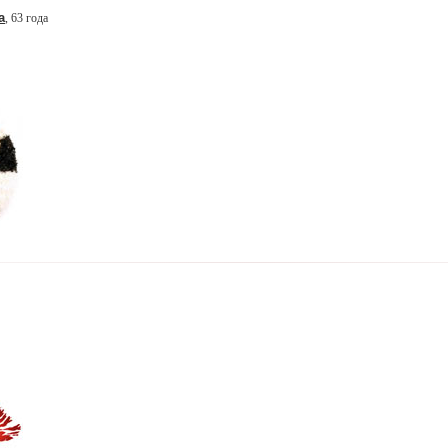
а
, 63 года