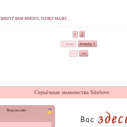
 ПИШУТ ВАМ МНОГО, ТОЛКУ МАЛО....
2
1
вперёд >
< назад
>>
<<
Серьёзные знакомства Sitelove
Вход на сайт