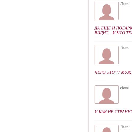
Лана
ДА ЕЩЕ И ПОДАРК
ВИДИТ... И ЧТО Т
Лана
ЧЕГО ЭТО"!? МУ
Лана
И КАК НЕ СТРАНН
Лана