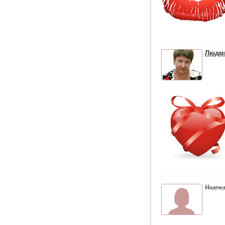
Людм
Надеж