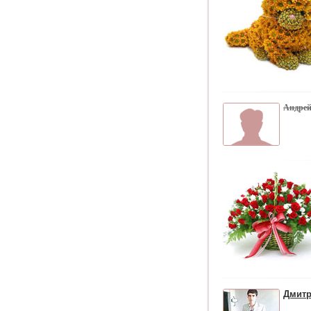
Андре
Дмит