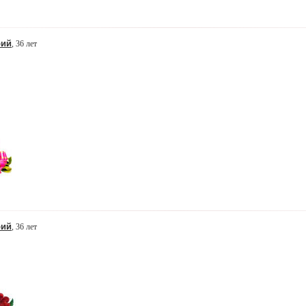
рий
, 36 лет
рий
, 36 лет