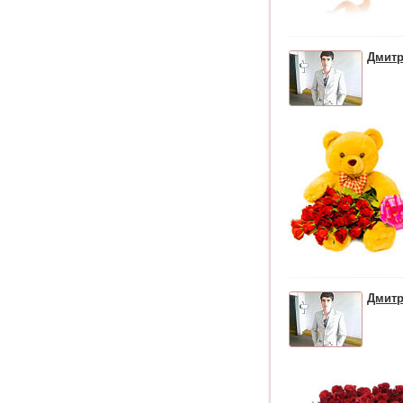
Дмит
Дмит