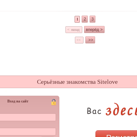
2
3
1
вперёд >
< назад
>>
<<
Серьёзные знакомства Sitelove
Вход на сайт