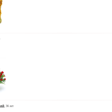
й
рий
, 36 лет