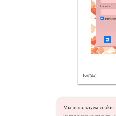
Пароль:
запомни
bool(false)
Мы используем сookie