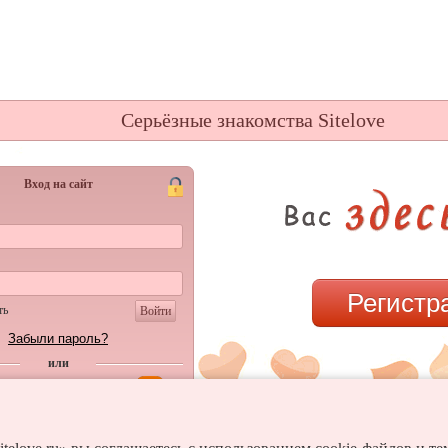
Серьёзные знакомства Sitelove
Вход на сайт
Регистр
ть
Войти
Забыли пароль?
или