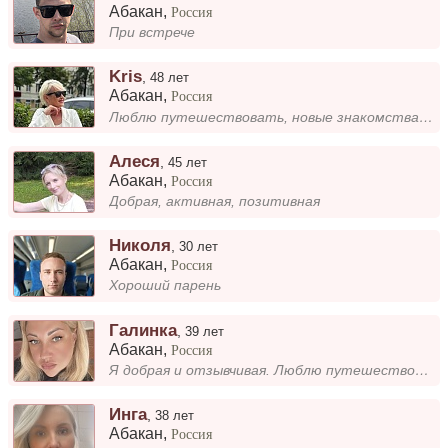
Абакан
,
Россия
При встрече
Kris
,
48 лет
Абакан
,
Россия
Люблю путешествовать, новые знакомства и общение
Алеся
,
45 лет
Абакан
,
Россия
Добрая, активная, позитивная
Николя
,
30 лет
Абакан
,
Россия
Хороший парень
Галинка
,
39 лет
Абакан
,
Россия
Я добрая и отзывчивая. Люблю путешествовать, гулять в лесу и отдыхать у реки. Для меня важны природа, новые впечатления...
Инга
,
38 лет
Абакан
,
Россия