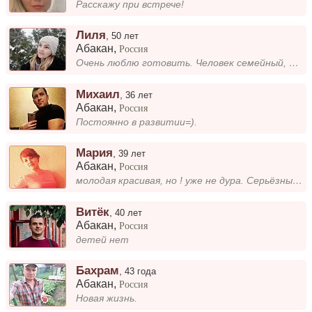
Расскажу при встрече!
Лиля
,
50 лет
Абакан
,
Россия
Очень люблю готовить. Человек семейный, но люблю и активный образ жизни. Ищу серьезного мужчину, который нагулялся и хоч...
Михаил
,
36 лет
Абакан
,
Россия
Постоянно в развитии=).
Мария
,
39 лет
Абакан
,
Россия
молодая красивая, но ! уже не дура. Серьёзные отношения.
Витёк
,
40 лет
Абакан
,
Россия
детей нет
Бахрам
,
43 года
Абакан
,
Россия
Новая жизнь.