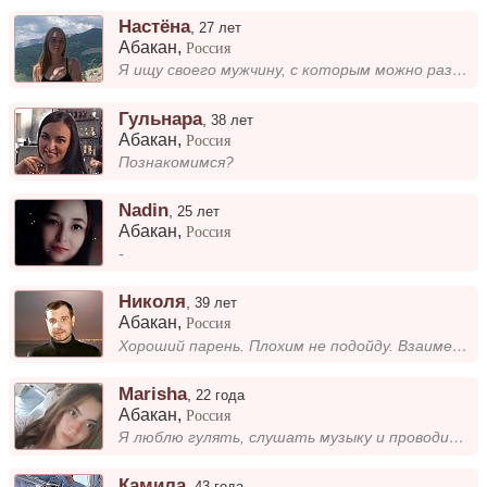
Настёна
,
27 лет
Абакан
,
Россия
Я ищу своего мужчину, с которым можно разделить радости и заботы. Люблю путешествовать, читать и проводить время на прир...
Гульнара
,
38 лет
Абакан
,
Россия
Познакомимся?
Nadin
,
25 лет
Абакан
,
Россия
-
Николя
,
39 лет
Абакан
,
Россия
Хороший парень. Плохим не подойду. Взаимен, добр, не беден
Marisha
,
22 года
Абакан
,
Россия
Я люблю гулять, слушать музыку и проводить время с детьми.
Камила
,
43 года