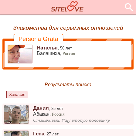
Знакомства для серьёзных отношений
Persona Grata
Наталья
,
56 лет
Балашиха,
Россия
Результаты поиска
Хакасия
Данил
,
25 лет
Абакан
,
Россия
Отзывчивый. Ищу вторую половинку.
Гена
,
27 лет