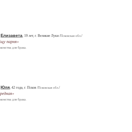
Елизавета
.
, 19 лет, г. Великие Луки /
/
Псковская обл.
щу парня»
комства для брака.
Юля
.
, 42 года, г. Псков /
/
Псковская обл.
редная»
комства для брака.