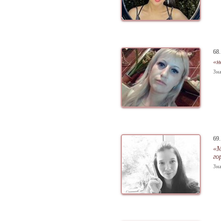
68
«н
Зна
69
«М
го
Зна