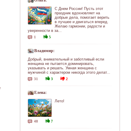
Ольга:
С Днем России! Пусть этот
праздник вдохновляет на
добрые дела, помогает верить
в лучшее и двигаться вперед.
Желаю гармонии, радости и
уверенности в за...
1
5
Владимир:
Добрый, внимательный и заботливый если
женщина не пытается доминировать,
указывать и решать. Умная женщина с
мужчиной с характером никогда этого делат...
31
3
2
е
Елена:
Лето!
48
7