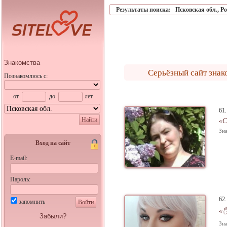
Результаты поиска:
Псковская обл.
,
Ро
Знакомства
Серьёзный сайт знак
Познакомлюсь с:
от
до
лет
61
Найти
«С
Зна
Вход на сайт
E-mail:
Пароль:
62
запомнить
Войти
«
Забыли?
Зна