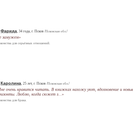
Фарида
.
, 34 года, г. Псков /
/
Псковская обл.
е замужем»
комства для серьёзных отношений.
Каролина
.
, 25 лет, г. Псков /
/
Псковская обл.
не очень нравится читать. В книжках нахожу уют, вдохновение и новы
ризонты. Люблю, когда сюжет з...»
комства для брака.