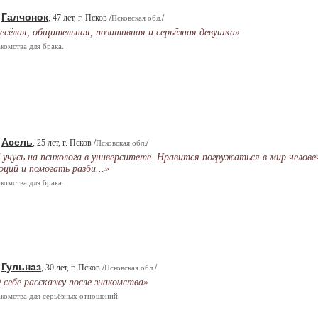
Галчонок
.
, 47 лет, г. Псков /
/
Псковская обл.
есёлая, общительная, позитивная и серьёзная девушка»
комства для брака.
Асель
.
, 25 лет, г. Псков /
/
Псковская обл.
 учусь на психолога в университете. Нравится погружаться в мир челове
оций и помогать разби...»
комства для брака.
Гульназ
.
, 30 лет, г. Псков /
/
Псковская обл.
 себе расскажу после знакомства»
комства для серьёзных отношений.