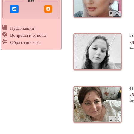
или
5
Публикации
Вопросы и ответы
63
«И
Обратная связь
Зна
64
«В
Зна
2