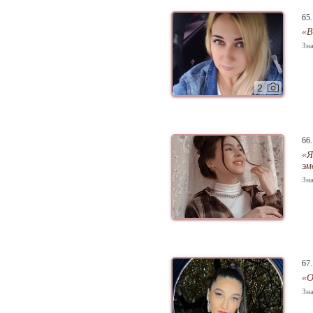
65
«В
Зна
2
66
«Я
эм
Зна
67
«О
Зна