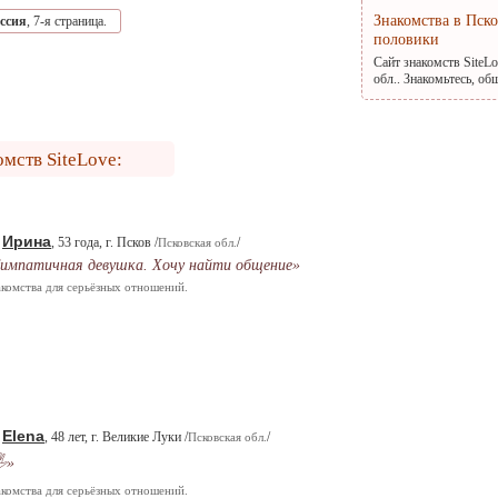
Знакомства в Пск
ссия
, 7-я страница.
половики
Сайт знакомств SiteL
обл.. Знакомьтесь, о
омств SiteLove:
Ирина
.
, 53 года, г. Псков /
/
Псковская обл.
импатичная девушка. Хочу найти общение»
комства для серьёзных отношений.
Elena
.
, 48 лет, г. Великие Луки /
/
Псковская обл.
»
комства для серьёзных отношений.