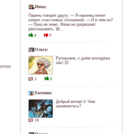
Инна:
Парень говорит другу: — Я наконец понял
секрет счастливых отношений. — И в чём он?
— Пока не знаю. Жена не разрешает
рассказывать. 😄...
3
7
Ольга:
Рупорчане, с днём молодёжи
нас! 🙃
ческих
2
2
Евгения:
Добрый вечер!☺ Чем
занимаетесь?
28