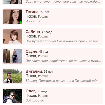
Вера в то, что настоящее счастье приходит, когда рядом есть тот, кто делится с тобой не только радостями, но и заботой....
Тетяна
,
27 лет
Псков
,
Россия
Я за С. О
Сабина
,
42 года
Псков
,
Россия
Всё будет хорошо! Возможно не сразу, возможно не всё, возможно не у нас. Но обязательно будет!
Сауле
,
41 год
Псков
,
Россия
Православная, порядочная, не ленивая, в руках всё горит, заботливая мама, с чувством юмора. Моя семья - это крепость, гд...
Виталий
,
36 лет
Псков
,
Россия
Вдовец. Проживаю временно в Псковской области. Собираюсь переезжать к лету. О себе в ЛС.
Олег
,
53 года
Псков
,
Россия
Всё хорошо