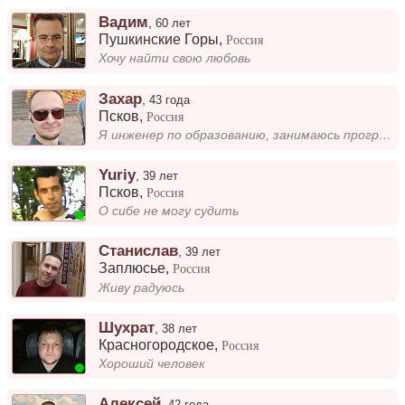
Вадим
,
60 лет
Пушкинские Горы
,
Россия
Хочу найти свою любовь
Захар
,
43 года
Псков
,
Россия
Я инженер по образованию, занимаюсь программированием и практикую йогу. Люблю разбираться в технических задачах, писать...
Yuriy
,
39 лет
Псков
,
Россия
О сибе не могу судить
Станислав
,
39 лет
Заплюсье
,
Россия
Живу радуюсь
Шухрат
,
38 лет
Красногородское
,
Россия
Хороший человек
Алексей
,
42 года