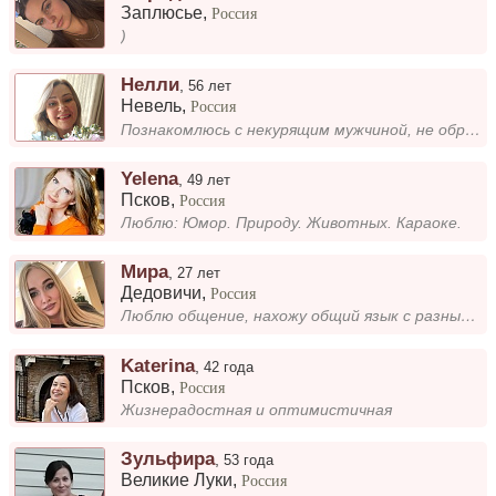
Заплюсье
,
Россия
)
Нелли
,
56 лет
Невель
,
Россия
Познакомлюсь с некурящим мужчиной, не обремененного бывшими женами, ревнивыми детьми. Проводить вместе свободное время,...
Yelena
,
49 лет
Псков
,
Россия
Люблю: Юмор. Природу. Животных. Караоке.
Мира
,
27 лет
Дедовичи
,
Россия
Люблю общение, нахожу общий язык с разными людьми. Важно уважение и искренность. Интересуюсь новостями, культурой. Ищу д...
Katerina
,
42 года
Псков
,
Россия
Жизнерадостная и оптимистичная
Зульфира
,
53 года
Великие Луки
,
Россия