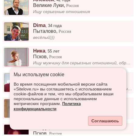
Великие Луки
,
Россия
Ищу серьезные отношения
Dima
,
34 года
Пыталово
,
Россия
весёлый)))
Ника
,
55 лет
Псков
,
Россия
Ищу мужчину для серьезных отношений, образованного, обеспеченного, равнодушного к алкоголю, рост от 176
Мы используем сookie
Александр
,
59 лет
Псков
,
Россия
Во время посещения мобильной версии сайта
Ищу спутницу жизни с близкой системой ценностей, подробности при общении (Ищу среди серой я массы Одну свою женщину – в...
«Sitelove.ru» вы соглашаетесь с использованием
cookie-файлов и тем, что мы обрабатываем ваши
персональные данные с использованием
Анита
,
28 лет
метрических программ.
Политика
Псков
,
Россия
конфиденциальности
Привет)
Соглашаюсь
Линда
,
29 лет
Псков
,
Россия