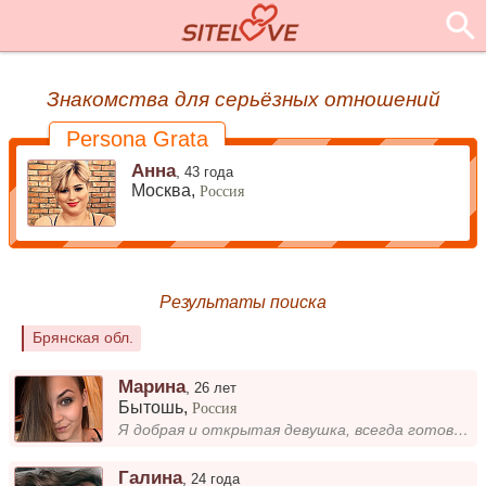
Знакомства для серьёзных отношений
Persona Grata
Анна
,
43 года
Москва,
Россия
Результаты поиска
Брянская обл.
Марина
,
26 лет
Бытошь
,
Россия
Я добрая и открытая девушка, всегда готова к новым знакомствам и интересным разговорам. Мне нравится находить общий язык...
Галина
,
24 года