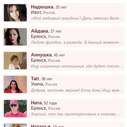
Надюшка
,
25 лет
Ивот
,
Россия
«Мой любимый праздник? День святого Валентина. Мой любимый цвет? Сиреневый. Моя самая большая страсть? Крепко обнимать»....
Айдана
,
27 лет
Брянск
,
Россия
Люблю футбол, в разводе. В данный момент нв больничном, после перелома
Аннушка
,
45 лет
Брянск
,
Россия
Ищу искренние отношения, где будет тепло и понимание. Мне важны серьезные чувства, доверие и поддержка. Если вы нацелены...
Tati
,
38 лет
Унеча
,
Россия
Добрая, честная, верная! Есть дочь! Ищу мужчину для создания крепкой семьи!
Ната
,
52 года
Брянск
,
Россия
Хорошо, что ты заинтересована в знакомстве. Мне по душе умные, порядочные люди, которые ценят искренность и уважают друг...
Наталья
,
47 лет