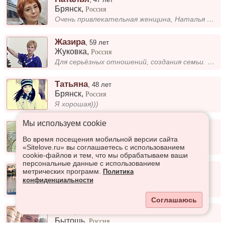
Брянск
,
Россия
Очень привлекательная женщина, Наталья желает познакомиться и создать гармоничные отношения с русским мужчиной.
Жазира
,
59 лет
Жуковка
,
Россия
Для серьёзных отношений, создания семьи. Мы мечемся, работа, быт, дела, кто хочет слышать, всё же должен слушать, а на б...
Татьяна
,
48 лет
Брянск
,
Россия
Я хорошая)))
Мы используем сookie
Владислав
,
29 лет
Брянск
,
Россия
Во время посещения мобильной версии сайта
Одинок
«Sitelove.ru» вы соглашаетесь с использованием
cookie-файлов и тем, что мы обрабатываем ваши
персональные данные с использованием
Едуард
,
29 лет
метрических программ.
Политика
Брянск
,
Россия
конфиденциальности
-
Соглашаюсь
Тони
,
28 лет
Бытошь
,
Россия