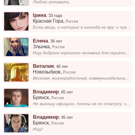
Люблю готовить
Ірина
,
33 года
Красная Гора
,
Россия
Есть вещи, о которых я никогда не вру: о чувствах, о том, что люблю или скучаю. Банально, но на самом деле такие слова о...
Елена
,
39 лет
Злынка
,
Россия
Ищу доброго хорошего человека для серьёзных отношений
Виталия
,
40 лет
Новозыбков
,
Россия
Веселая, жизнерадостная, коммуникабельная, люблю активный образ жизни
Владимир
,
65 лет
Брянск
,
Россия
Не выношу официоз, понты не по статусу, чрезмерный умный вид. Я обожаю одеваться в удобное, а не модное. Главное каждый...
Владимир
,
45 лет
Брянск
,
Россия
Ищу!