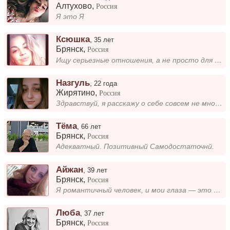
Алтухово
,
Россия
Я это Я
Ксюшка
,
35 лет
Брянск
,
Россия
Ищу серьезные отношения, а не просто для опыта. Мне важны стабильность и настоящее. Все детали можно обсудить позже, ког...
Назгуль
,
22 года
Жирятино
,
Россия
Здравствуй, я расскажу о себе совсем не много, но с этой информацией у тебя не возникнет лишних вопросов (по типу «а нуж...
Тёма
,
66 лет
Брянск
,
Россия
Адекватный. Позитивный Самодостаточнй.
Айжан
,
39 лет
Брянск
,
Россия
Я романтичный человек, и мои глаза — это то, что запоминается в первую очередь. Ищу стабильные, искренние отношения, где...
Люба
,
37 лет
Брянск
,
Россия