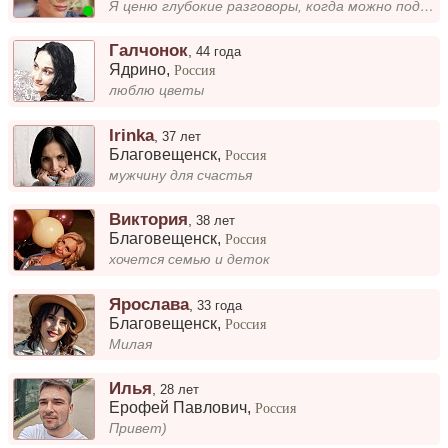
Я ценю глубокие разговоры, когда можно поделиться мыслями, обсудить книгу или фильм. Мне близко общение, где чувствуется...
Галчонок
,
44 года
Ядрино
,
Россия
люблю цветы
Irinka
,
37 лет
Благовещенск
,
Россия
мужчину для счастья
Виктория
,
38 лет
Благовещенск
,
Россия
хочется семью и деток
Ярослава
,
33 года
Благовещенск
,
Россия
Милая
Илья
,
28 лет
Ерофей Павлович
,
Россия
Привет)