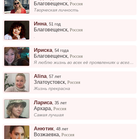
Благовещенск
,
Россия
Творческая личность
Инна
,
51 год
Благовещенск
,
Россия
.
Ириска
,
54 года
Благовещенск
,
Россия
Я люблю жизнь во всех её проявлениях и всегда стараюсь видеть хорошее в людях и ситуациях. Позитивный взгляд на мир помо...
Alina
,
57 лет
Златоустовск
,
Россия
Жизнь прекрасна
Лариса
,
35 лет
Архара
,
Россия
Самая лучшая
Анютик
,
48 лет
Возжаевка
,
Россия