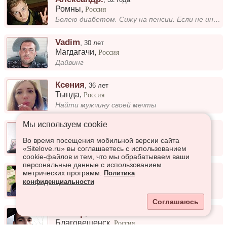
Ромны
,
Россия
Болею диабетом. Сижу на пенсии. Если не интересен - не пиши.
Vadim
,
30 лет
Магдагачи
,
Россия
Дайвинг
Ксения
,
36 лет
Тында
,
Россия
Найти мужчину своей мечты
Мы используем сookie
Евгений
,
37 лет
Тында
,
Россия
Во время посещения мобильной версии сайта
Очень приятный парень.
«Sitelove.ru» вы соглашаетесь с использованием
cookie-файлов и тем, что мы обрабатываем ваши
персональные данные с использованием
Antonio
,
37 лет
метрических программ.
Политика
Благовещенск
,
Россия
конфиденциальности
Ищу вторую половинку
Соглашаюсь
Виктор
,
38 лет
Благовещенск
,
Россия