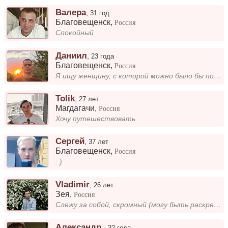
Валера
,
31 год
Благовещенск
,
Россия
Спокойный
Даниил
,
23 года
Благовещенск
,
Россия
Я ищу женщину, с которой можно было бы поделиться мыслями, поддержать друг друга и проводить время, не задумываясь о буд...
Tolik
,
27 лет
Магдагачи
,
Россия
Хочу путешествовать
Сергей
,
37 лет
Благовещенск
,
Россия
: )
Vladimir
,
26 лет
Зея
,
Россия
Слежу за собой, скромный (могу быть раскрепощённым), зож, учу английский и выбираю из азиатских, нравиться петь, смотрет...
Александр.
,
32 года