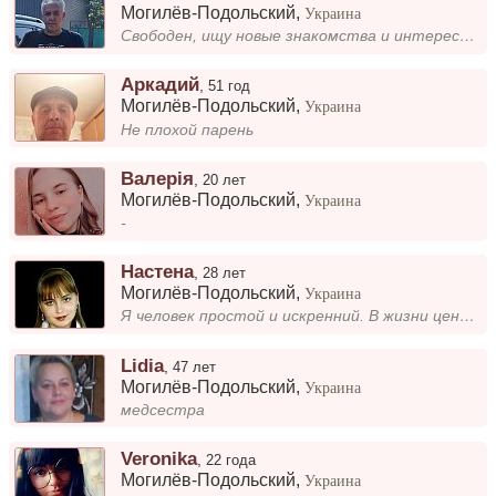
Могилёв-Подольский
,
Украина
Свободен, ищу новые знакомства и интересное общение. Люблю путешествовать, читать и проводить время на природе. Открыт к...
Аркадий
,
51 год
Могилёв-Подольский
,
Украина
Не плохой парень
Валерія
,
20 лет
Могилёв-Подольский
,
Украина
-
Настена
,
28 лет
Могилёв-Подольский
,
Украина
Я человек простой и искренний. В жизни ценю комфорт и гармонию. Люблю проводить время с близкими, читать, слушать музыку...
Lidia
,
47 лет
Могилёв-Подольский
,
Украина
медсестра
Veronika
,
22 года
Могилёв-Подольский
,
Украина