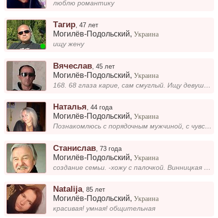
люблю романтику
Тагир
,
47 лет
Могилёв-Подольский
,
Украина
ищу жену
Вячеслав
,
45 лет
Могилёв-Подольский
,
Украина
168. 68 глаза карие, сам смуглый. Ищу девушку для отношений.
Наталья
,
44 года
Могилёв-Подольский
,
Украина
Познакомлюсь с порядочным мужчиной, с чувством юмора, любящих детей.
Станислав
,
73 года
Могилёв-Подольский
,
Украина
создание семьи. -хожу с палочкой. Винницкая обл. пгт. Черновцы
Natalija
,
85 лет
Могилёв-Подольский
,
Украина
красивая! умная! общительная