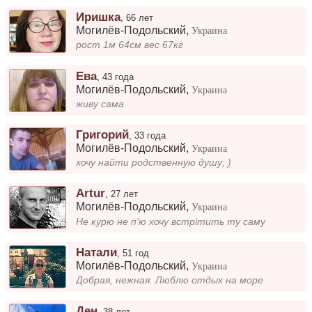
Иришка
,
66 лет
Могилёв-Подольский
,
Украина
рост 1м 64см вес 67кг
Ева
,
43 года
Могилёв-Подольский
,
Украина
живу сама
Григорий
,
33 года
Могилёв-Подольский
,
Украина
хочу найти родственную душу; )
Artur
,
27 лет
Могилёв-Подольский
,
Украина
Не курю не п'ю хочу встрітить ту саму
Натали
,
51 год
Могилёв-Подольский
,
Украина
Добрая, нежная. Люблю отдых на море
Ден
,
38 лет