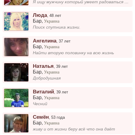
Я ищу мужчину который умеет радоваться жизни, цени свободу и полон любви к миру!!! О себе: Я бесконечно доброе, Феноме...
Люда
,
48 лет
Бар
,
Украина
Поиск спутника жизни.
Ангелина
,
37 лет
Бар
,
Украина
Найти вторую половинку на всю жизнь
Наталья
,
39 лет
Бар
,
Украина
Добродушная
Виталий
,
39 лет
Бар
,
Украина
Чесний
Семён
,
53 года
Бар
,
Украина
живу и от жизни беру всё что она даёт