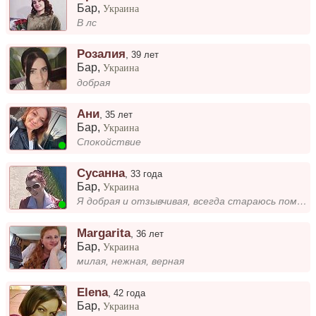
Бар
,
Украина
В лс
Розалия
,
39 лет
Бар
,
Украина
добрая
Ани
,
35 лет
Бар
,
Украина
Спокойствие
Сусанна
,
33 года
Бар
,
Украина
Я добрая и отзывчивая, всегда стараюсь помочь тем, кто рядом. Мне нравится дарить тепло и позитив, а также ценю искренно...
Margarita
,
36 лет
Бар
,
Украина
милая, нежная, верная
Elena
,
42 года
Бар
,
Украина