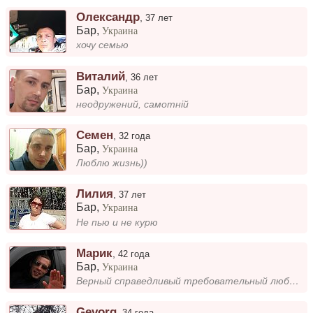
Олександр
,
37 лет
Бар
,
Украина
хочу семью
Виталий
,
36 лет
Бар
,
Украина
неодружений, самотній
Семен
,
32 года
Бар
,
Украина
Люблю жизнь))
Лилия
,
37 лет
Бар
,
Украина
Не пью и не курю
Марик
,
42 года
Бар
,
Украина
Верный справедливый требовательный люблю порядок в меру щедрый в меру добрый
Gevorg
,
34 года