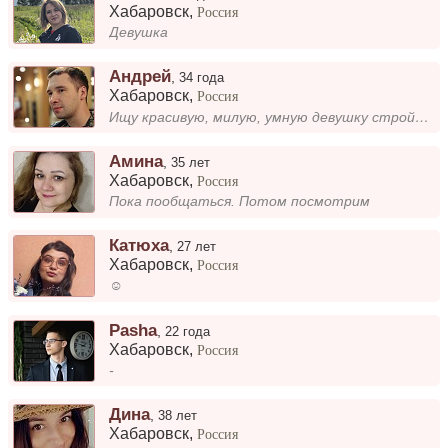
Хабаровск
,
Россия
Девушка
Андрей
,
34 года
Хабаровск
,
Россия
Ищу красивую, милую, умную девушку стройного или худенького телосложения) для совместного время провождения и взаимопони...
Амина
,
35 лет
Хабаровск
,
Россия
Пока пообщаться. Потом посмотрим
Катюха
,
27 лет
Хабаровск
,
Россия
☺️
Pasha
,
22 года
Хабаровск
,
Россия
-
Дина
,
38 лет
Хабаровск
,
Россия