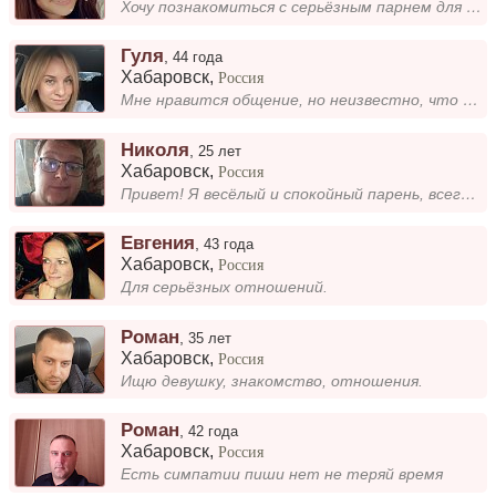
Хочу познакомиться с серьёзным парнем для создания любящей семьи! Ищу свою ПоЛоВиНкУ, Мужа !...
Гуля
,
44 года
Хабаровск
,
Россия
Мне нравится общение, но неизвестно, что из этого получится.
Николя
,
25 лет
Хабаровск
,
Россия
Привет! Я весёлый и спокойный парень, всегда готов поднять настроение. Люблю пообщаться, проводить время с друзьями и на...
Евгения
,
43 года
Хабаровск
,
Россия
Для серьёзных отношений.
Роман
,
35 лет
Хабаровск
,
Россия
Ищю девушку, знакомство, отношения.
Роман
,
42 года
Хабаровск
,
Россия
Есть симпатии пиши нет не теряй время