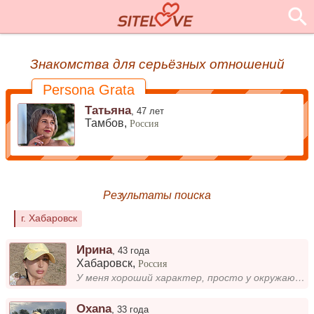
Знакомства для серьёзных отношений
Persona Grata
Татьяна
,
47 лет
Тамбов,
Россия
Результаты поиска
г. Хабаровск
Ирина
,
43 года
Хабаровск
,
Россия
У меня хороший характер, просто у окружающих слабые нервы!
Oxana
,
33 года