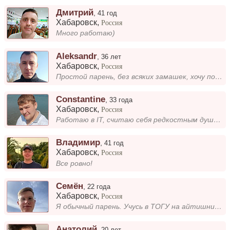
Дмитрий
,
41 год
Хабаровск
,
Россия
Много работаю)
Aleksandr
,
36 лет
Хабаровск
,
Россия
Простой парень, без всяких замашек, хочу познакомиться с девушкой, для с. о.
Constantine
,
33 года
Хабаровск
,
Россия
Работаю в IT, считаю себя редкостным душнилой, но это не мешает мне любить юмор категории B. У меня есть печеньки, правд...
Владимир
,
41 год
Хабаровск
,
Россия
Все ровно!
Семён
,
22 года
Хабаровск
,
Россия
Я обычный парень. Учусь в ТОГУ на айтишника. Увлекаюсь электроникой и программированием. Люблю посидеть временами за ком...
Анатолий
,
20 лет