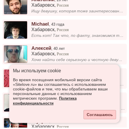
Хабаровск
,
Россия
Ищу девушку, которая тоже заинтересована в отношениях. Я интересуюсь технологиями, космосом, психологией, музыкой, аниме...
Michael
,
43 года
Хабаровск
,
Россия
Есть кот! Так что, по факту, знакомимся только вместе ) Мечтаю посмотреть второй "Аватар" в 3D. И научиться во...
Алексей
,
40 лет
Хабаровск
,
Россия
Хочю найти себе серьезную и честную девушку. Желательно с ребенком. Чтоб был опыт в материнстве. Порядочную и милую дамм...
Мы используем сookie
Владимир
,
61 год
Хабаровск
,
Россия
Во время посещения мобильной версии сайта
Познакомлюсь с женщиной 40-50лет для серьезных отношений.
«Sitelove.ru» вы соглашаетесь с использованием
cookie-файлов и тем, что мы обрабатываем ваши
персональные данные с использованием
Константин
,
50 лет
метрических программ.
Политика
Хабаровск
,
Россия
конфиденциальности
Здравствуйте. ! Первый не пишу!!!. Если Вас заинтересовал, пишите).
Соглашаюсь
Шухрат
,
46 лет
Хабаровск
,
Россия