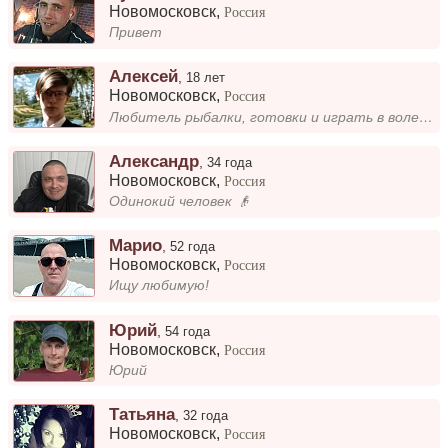
Новомосковск
,
Россия
Привет
Алексей
,
18 лет
Новомосковск
,
Россия
Любитель рыбалки, готовки и играть в волейбол
Александр
,
34 года
Новомосковск
,
Россия
Одинокий человек 👴
Марио
,
52 года
Новомосковск
,
Россия
Ищу любимую!
Юрий
,
54 года
Новомосковск
,
Россия
Юрий
Татьяна
,
32 года
Новомосковск
,
Россия