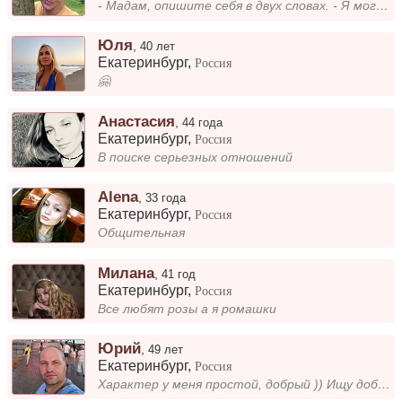
- Мадам, опишите себя в двух словах. - Я могу и двух буквах- " АХ" ! )))...
Юля
,
40 лет
Екатеринбург
,
Россия
🤗
Анастасия
,
44 года
Екатеринбург
,
Россия
В поиске серьезных отношений
Alena
,
33 года
Екатеринбург
,
Россия
Общительная
Милана
,
41 год
Екатеринбург
,
Россия
Все любят розы а я ромашки
Юрий
,
49 лет
Екатеринбург
,
Россия
Характер у меня простой, добрый )) Ищу добрую, прекрасную, немного с характером твердым )))...