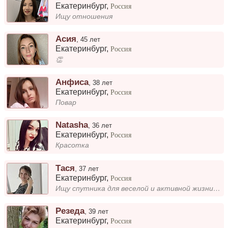
Екатеринбург
,
Россия
Ищу отношения
Асия
,
45 лет
Екатеринбург
,
Россия
👏
Анфиса
,
38 лет
Екатеринбург
,
Россия
Повар
Natasha
,
36 лет
Екатеринбург
,
Россия
Красотка
Тася
,
37 лет
Екатеринбург
,
Россия
Ищу спутника для веселой и активной жизни. Развлечения на 1-2 раза не интересны. Живу с сыном. Люблю спорт....
Резеда
,
39 лет
Екатеринбург
,
Россия