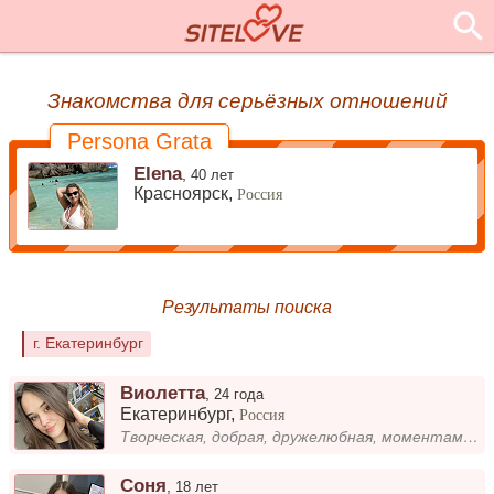
Знакомства для серьёзных отношений
Persona Grata
Elena
,
40 лет
Красноярск,
Россия
Результаты поиска
г. Екатеринбург
Виолетта
,
24 года
Екатеринбург
,
Россия
Творческая, добрая, дружелюбная, моментами могу быть скромной, но как говорят скромность украшает человека😄 Нравится час...
Соня
,
18 лет