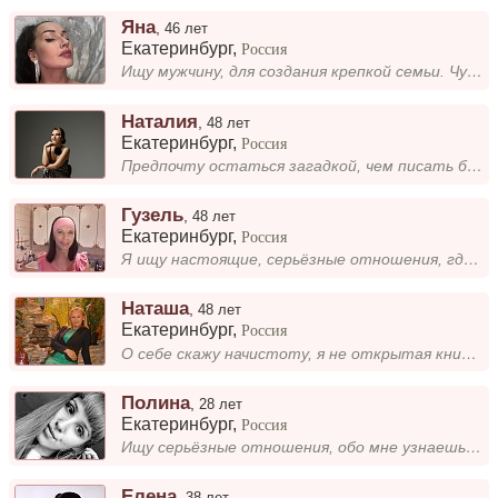
Яна
,
46 лет
Екатеринбург
,
Россия
Ищу мужчину, для создания крепкой семьи. Чуткая, конструктивная, позитивная, яркая спутница для уверенного, веселого и ц...
Наталия
,
48 лет
Екатеринбург
,
Россия
Предпочту остаться загадкой, чем писать банальности или приукрашенную действительность. Хочу встретить мужчину, чтобы в...
Гузель
,
48 лет
Екатеринбург
,
Россия
Я ищу настоящие, серьёзные отношения, где будет взаимопонимание и поддержка. Важно, чтобы мы могли развиваться вместе и...
Наташа
,
48 лет
Екатеринбург
,
Россия
О себе скажу начистоту, я не открытая книга. Поэтому очень надеюсь познакомиться именно с тем, кто сумеет прочесть прави...
Полина
,
28 лет
Екатеринбург
,
Россия
Ищу серьёзные отношения, обо мне узнаешь что-либо пообщавшись со мной.
Елена
,
38 лет