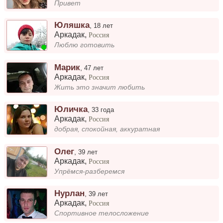
Привет
Юляшка
,
18 лет
Аркадак
,
Россия
Люблю готовить
Марик
,
47 лет
Аркадак
,
Россия
Жить это значит любить
Юличка
,
33 года
Аркадак
,
Россия
добрая, спокойная, аккуратная
Олег
,
39 лет
Аркадак
,
Россия
Упрëмся-разберемся
Нурлан
,
39 лет
Аркадак
,
Россия
Спортивное телосложение