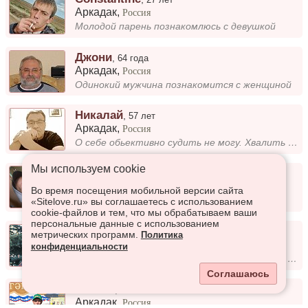
Аркадак
,
Россия
Молодой парень познакомлюсь с девушкой
Джони
,
64 года
Аркадак
,
Россия
Одинокий мужчина познакомится с женщиной
Никалай
,
57 лет
Аркадак
,
Россия
О себе обьективно судить не могу. Хвалить себя не люблю. Бесконечным перепискам на сайте предпочитаю живое общение за ча...
Мы используем сookie
Sergej
,
35 лет
Аркадак
,
Россия
Во время посещения мобильной версии сайта
Хороший скромный парень
«Sitelove.ru» вы соглашаетесь с использованием
cookie-файлов и тем, что мы обрабатываем ваши
персональные данные с использованием
Ландыш
,
52 года
метрических программ.
Политика
Аркадак
,
Россия
конфиденциальности
Мы должны встретиться, чтобы больше не расставаться.
Соглашаюсь
Степан
,
36 лет
Аркадак
,
Россия