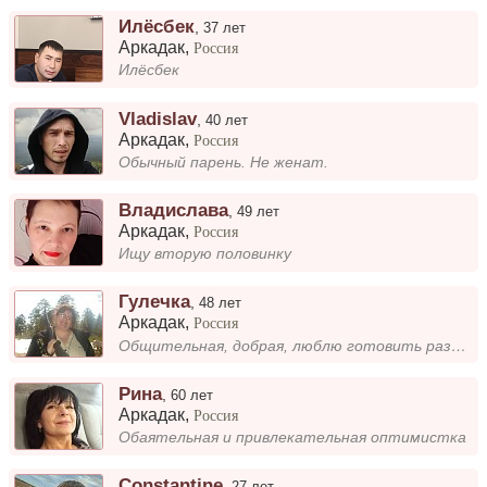
Илёсбек
,
37 лет
Аркадак
,
Россия
Илёсбек
Vladislav
,
40 лет
Аркадак
,
Россия
Обычный парень. Не женат.
Владислава
,
49 лет
Аркадак
,
Россия
Ищу вторую половинку
Гулечка
,
48 лет
Аркадак
,
Россия
Общительная, добрая, люблю готовить разное
Рина
,
60 лет
Аркадак
,
Россия
Обаятельная и привлекательная оптимистка
Constantine
,
27 лет