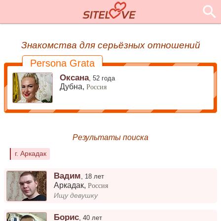
Знакомства для серьёзных отношений
Persona Grata
Оксана
,
52 года
Дубна,
Россия
Результаты поиска
г. Аркадак
Вадим
,
18 лет
Аркадак
,
Россия
Ищу девушку
Борис
,
40 лет