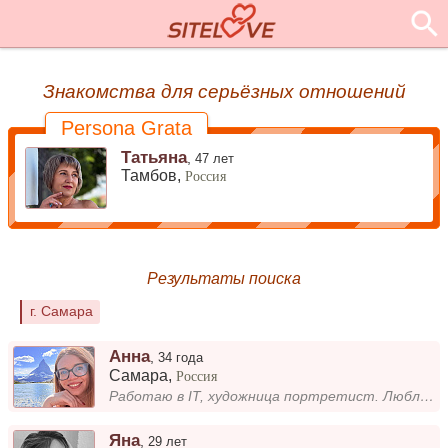
Знакомства для серьёзных отношений
Persona Grata
Татьяна
,
47 лет
Тамбов,
Россия
Результаты поиска
г. Самара
Анна
,
34 года
Самара
,
Россия
Работаю в IT, художница портретист. Люблю проводить время на природе или с друзьями, вечерами читать, много путешествую....
Яна
,
29 лет