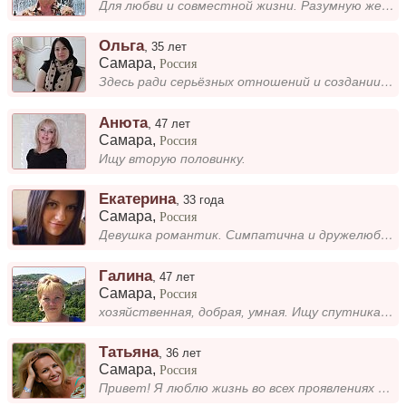
Для любви и совместной жизни. Разумную женщину способную на взаимоуважения. ! Сам живу в городе, регионе. Буду рад поз...
Ольга
,
35 лет
Самара
,
Россия
Здесь ради серьёзных отношений и создании семьи
Анюта
,
47 лет
Самара
,
Россия
Ищу вторую половинку.
Екатерина
,
33 года
Самара
,
Россия
Девушка романтик. Симпатична и дружелюбна. Отчасти сентиментальна. Не выношу когда мне лгут. Хочу найти мужчину для кото...
Галина
,
47 лет
Самара
,
Россия
хозяйственная, добрая, умная. Ищу спутника жизни. Хочу создать крепкую семью с надежным человеком. Люблю готовить, отдых...
Татьяна
,
36 лет
Самара
,
Россия
Привет! Я люблю жизнь во всех проявлениях - и дом уютный, и ужин вкусный, и на лыжах покататься, и в теннис поиграть. П...