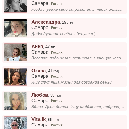
Самара
,
Россия
когда я увижу своё отражение в твоих глазах - в моем мире зажгутся звезды✨ 당신의 눈에 비친 내 모습을 볼 때면, 내 세상은 별빛으로 환하게 빛날 거예요✨...
Александра
,
29 лет
Самара
,
Россия
Добродушная, весёлая девушка )
Анна
,
47 лет
Самара
,
Россия
Веселая, подвижная, активная, знающая чего хочу))
Oxana
,
41 год
Самара
,
Россия
Ищу спутника жизни для создания семьи
Любов
,
38 лет
Самара
,
Россия
Вдова. Двое деток. Ищу надёжного, доброго, верного мужчину для совместной жизни.
Vitalik
,
68 лет
Самара
,
Россия