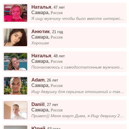
Наталья
,
47 лет
Самара
,
Россия
Я ищу мужчину чтобы было вместе интересно классно проводить время
Анютик
,
21 год
Самара
,
Россия
Хорошая
Наталья
,
48 лет
Самара
,
Россия
Познакомлюсь с самодостаточным мужчиной, готовым только к серьёзным отношениям, ценящим домашний уют и искренность в отн...
Adam
,
26 лет
Самара
,
Россия
Ищу девушку для серьзных отношений и так же для общения
Daniil
,
27 лет
Самара
,
Россия
Привет)) Меня зовут Дима, я Ищу девушку 20-30 лет для построения серьёзных отношений, и семьи в последствии. Я железнодо...
Юрий
,
63 года