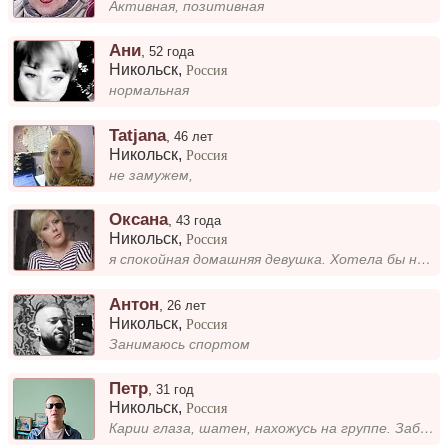
Активная, позитивная
Ани
,
52 года
Никольск
,
Россия
нормальная
Tatjana
,
46 лет
Никольск
,
Россия
не замужем,
Оксана
,
43 года
Никольск
,
Россия
я спокойная домашняя девушка. Хотела бы найти опору в жизни и настоящие чувства
Антон
,
26 лет
Никольск
,
Россия
Занимаюсь спортом
Петр
,
31 год
Никольск
,
Россия
Карии глаза, шатен, нахожусь на группе. Заботливый, нежный и добрый.