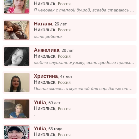
Никольск
,
Россия
Я человек с теплой душой, всегда стараюсь быть доброй и заботиться о близких. Мне нравится, когда рядом находятся искрен...
Натали
,
26 лет
Никольск
,
Россия
есть ребенок
Анжелика
,
20 лет
Никольск
,
Россия
люблю слушать музыку, есть вредные привычки, рост 1 57
Христина
,
47 лет
Никольск
,
Россия
Познакомлюсь с мужчиной для серьёзных отношений.
Yulia
,
50 лет
Никольск
,
Россия
-
Yulia
,
53 года
Никольск
,
Россия