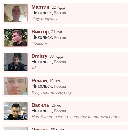
Мартин
,
22 года
Никольск
,
Россия
Ищу девушку
Виктор
,
21 год
Никольск
,
Россия
Привет
Dmitry
,
33 года
Никольск
,
Россия
😉
Роман
,
19 лет
Никольск
,
Россия
Хочу найти девушку
Василь
,
26 лет
Никольск
,
Россия
Нам будет весело, если ты решишься написать
Gevorg
,
33 года