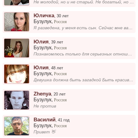
Не молодой, но и не старый. Не богатый, но и не бедный. Ищу серьёзные отношения для создания семьи....
Юличка
,
30 лет
Бузулук
,
Россия
Я разведена, у меня есть сын. Сейчас мне важно находить общий язык с интересными людьми и делиться временем с близкими....
Юлия
,
39 лет
Бузулук
,
Россия
Познакомлюсь только для серьезных отношений, есть сын и дочь
Юлия
,
48 лет
Бузулук
,
Россия
Девушка должна быть загадкой Быть красивой душой, и внешне. Обаятельной, нежной, ласковой Любить и всегда быть любимой...
Zhenya
,
20 лет
Бузулук
,
Россия
Не против
Василий
,
41 год
Бузулук
,
Россия
Привет 👋