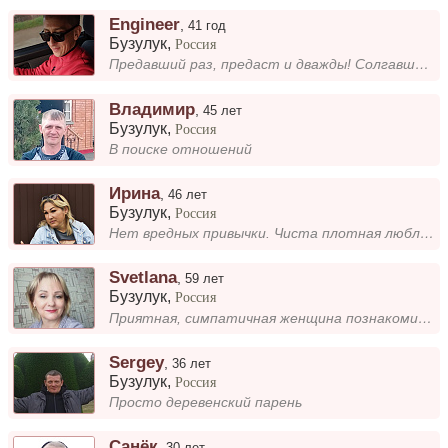
Engineer
,
41 год
Бузулук
,
Россия
Предавший раз, предаст и дважды! Солгавший раз, продолжит враньё!
Владимир
,
45 лет
Бузулук
,
Россия
В поиске отношений
Ирина
,
46 лет
Бузулук
,
Россия
Нет вредных привычки. Чиста плотная люблю готовить, увлекаюсь комнотными ростениями
Svetlana
,
59 лет
Бузулук
,
Россия
Приятная, симпатичная женщина познакомится с мужчиной без вредных привычек.
Sergey
,
36 лет
Бузулук
,
Россия
Просто деревенский парень
Санёк
,
30 лет