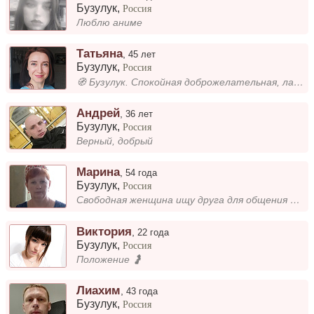
Бузулук
,
Россия
Люблю аниме
Татьяна
,
45 лет
Бузулук
,
Россия
🧭 Бузулук. Спокойная доброжелательная, ласковая 155 см/50 кг, не курю. Обожаю прогулки, природу, путешествия 🌲 🌊 Ищу эне...
Андрей
,
36 лет
Бузулук
,
Россия
Верный, добрый
Mарина
,
54 года
Бузулук
,
Россия
Свободная женщина ищу друга для общения и для встречи
Виктория
,
22 года
Бузулук
,
Россия
Положение 🤰
Лиахим
,
43 года
Бузулук
,
Россия