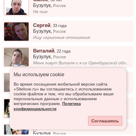
Бузулук
,
Россия
Не пью
Сергей
,
33 года
Бузулук
,
Россия
Ищу серьезные отношения
Виталий
,
22 года
Бузулук
,
Россия
Меня зовут Виталя и я из Оренбургской области бузулукский район село шахматовка люблю разводить своё хозяйство люблю пет...
Мы используем сookie
Андрей
,
39 лет
Бузулук
,
Россия
Во время посещения мобильной версии сайта
Работаю вахтоми в нефтянке
«Sitelove.ru» вы соглашаетесь с использованием
cookie-файлов и тем, что мы обрабатываем ваши
персональные данные с использованием
Анна
,
51 год
метрических программ.
Политика
Бузулук
,
Россия
конфиденциальности
пишу стихи и песни.
Соглашаюсь
Дикий
,
28 лет
Бузулук
,
Россия