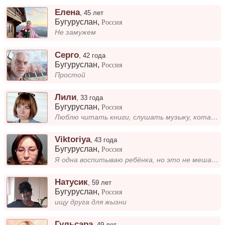
Елена
,
45 лет
Бугуруслан
,
Россия
Не замужем
Серго
,
42 года
Бугуруслан
,
Россия
Простой
Лили
,
33 года
Бугуруслан
,
Россия
Люблю читать книги, слушать музыку, котаться на коньках, люблю детей, смотреть фильмы, не люблю шумные компание....
Viktoriya
,
43 года
Бугуруслан
,
Россия
Я одна воспитываю ребёнка, но это не мешает мне быть полноценной и счастливой. Учусь балансировать между заботой о дочке...
Натусик
,
59 лет
Бугуруслан
,
Россия
ищу друга для жызни
Гульсара
,
49 лет