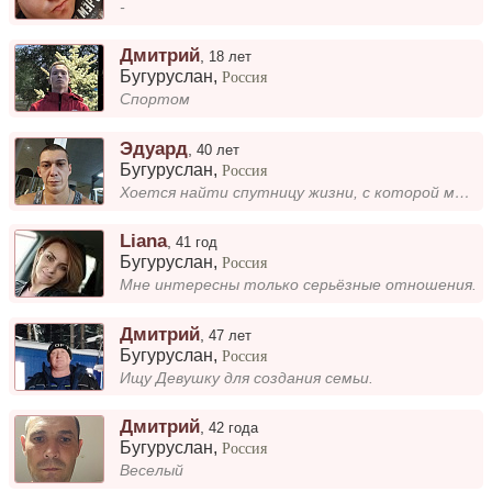
-
Дмитрий
,
18 лет
Бугуруслан
,
Россия
Спортом
Эдуард
,
40 лет
Бугуруслан
,
Россия
Хоется найти спутницу жизни, с которой можно было бы быть в месте на всегда. Я простой парень, работящий не пьющий, в об...
Liana
,
41 год
Бугуруслан
,
Россия
Мне интересны только серьёзные отношения.
Дмитрий
,
47 лет
Бугуруслан
,
Россия
Ищу Девушку для создания семьи.
Дмитрий
,
42 года
Бугуруслан
,
Россия
Веселый