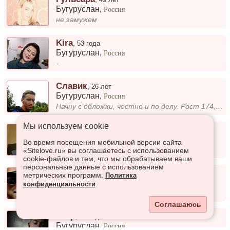
Бугуруслан
,
Россия
не замужем
Kira
,
53 года
Бугуруслан
,
Россия
-
Славик
,
26 лет
Бугуруслан
,
Россия
Начну с обложки, честно и по делу. Рост 174, худой с заметным(но не выдающимся) рельефом. Засушенный Ван Дам, как надо м...
Мы используем сookie
Михаил
,
33 года
Бугуруслан
,
Россия
Во время посещения мобильной версии сайта
Хороший парень
«Sitelove.ru» вы соглашаетесь с использованием
cookie-файлов и тем, что мы обрабатываем ваши
персональные данные с использованием
Тигран
,
26 лет
метрических программ.
Политика
Бугуруслан
,
Россия
конфиденциальности
-
Соглашаюсь
Егор
,
21 год
Бугуруслан
,
Россия