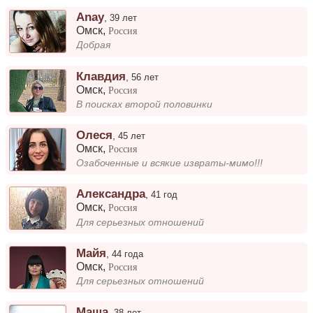
Anay
,
39 лет
Омск
,
Россия
Добрая
Клавдия
,
56 лет
Омск
,
Россия
В поисках второй половинки
Олеся
,
45 лет
Омск
,
Россия
Озабоченные и всякие извраты-мимо!!!
Александра
,
41 год
Омск
,
Россия
Для серьезных отношений
Майя
,
44 года
Омск
,
Россия
Для серьезных отношений
Маша
,
38 лет