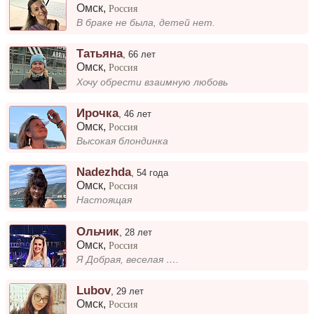
Омск
,
Россия
В браке не была, детей нет.
Татьяна
,
66 лет
Омск
,
Россия
Хочу обрести взаимную любовь
Ирочка
,
46 лет
Омск
,
Россия
Высокая блондинка
Nadezhda
,
54 года
Омск
,
Россия
Настоящая
Ольчик
,
28 лет
Омск
,
Россия
Я Добрая, веселая ….
Lubov
,
29 лет
Омск
,
Россия