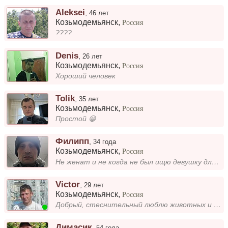
Aleksei
,
46 лет
Козьмодемьянск
,
Россия
????
Denis
,
26 лет
Козьмодемьянск
,
Россия
Хороший человек
Tolik
,
35 лет
Козьмодемьянск
,
Россия
Простой 😀
Филипп
,
34 года
Козьмодемьянск
,
Россия
Не женат и не когда не был ищю девушку для серьёзных отношений и создания семьи...
Victor
,
29 лет
Козьмодемьянск
,
Россия
Добрый, стеснительный люблю животных и детей
Димасик
,
54 года