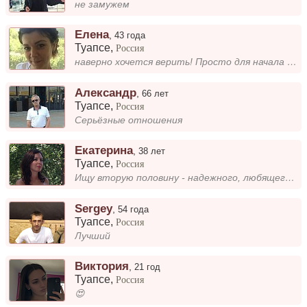
не замужем
Елена
,
43 года
Туапсе
,
Россия
наверно хочется верить! Просто для начала общение, а дальше.
Александр
,
66 лет
Туапсе
,
Россия
Серьёзные отношения
Екатерина
,
38 лет
Туапсе
,
Россия
Ищу вторую половину - надежного, любящего, интересного мужчину, способного нести ответственность за свои поступки.
Sergey
,
54 года
Туапсе
,
Россия
Лучший
Виктория
,
21 год
Туапсе
,
Россия
😍