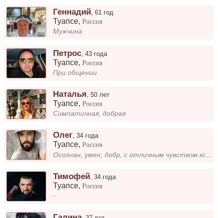
Геннадий
,
61 год
Туапсе
,
Россия
Мужчина
Петрос
,
43 года
Туапсе
,
Россия
При общении
Наталья
,
50 лет
Туапсе
,
Россия
Симпатичная, добрая
Олег
,
34 года
Туапсе
,
Россия
Осознан, умен, добр, с отличным чувством юмора.
Тимофей
,
34 года
Туапсе
,
Россия
-
Галина
,
37 лет