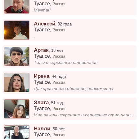
Туапсе
,
Россия
Мечтай
Алексей
,
32 года
Туапсе
,
Россия
.
Артак
,
18 лет
Туапсе
,
Россия
Только серьёзные отношения
Ирена
,
44 года
Туапсе
,
Россия
Для приятного общения, знакомства.
Злата
,
51 год
Туапсе
,
Россия
Мне важны искренние и серьезные отношения, где будет взаимопонимание и поддержка. Хочу найти человека, с которым можно п...
Нэлли
,
50 лет
Туапсе
,
Россия