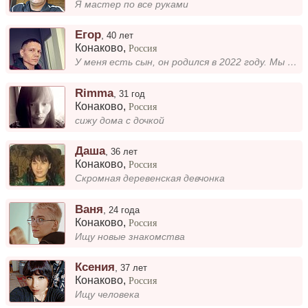
Я мастер по все руками
Егор
,
40 лет
Конаково
,
Россия
У меня есть сын, он родился в 2022 году. Мы живём вместе.
Rimma
,
31 год
Конаково
,
Россия
сижу дома с дочкой
Даша
,
36 лет
Конаково
,
Россия
Скромная деревенская девчонка
Ваня
,
24 года
Конаково
,
Россия
Ищу новые знакомства
Ксения
,
37 лет
Конаково
,
Россия
Ищу человека