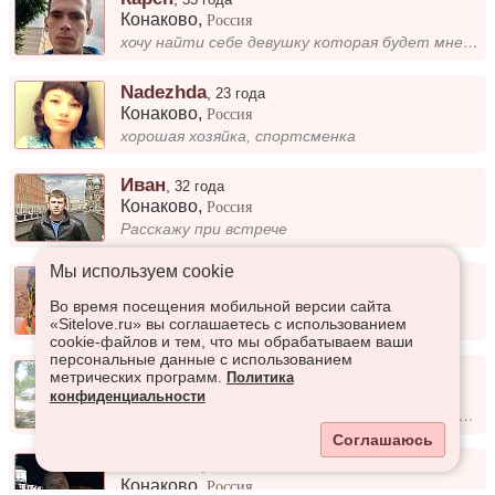
Конаково
,
Россия
хочу найти себе девушку которая будет мне женой которая будет любить и уважать
Nadezhda
,
23 года
Конаково
,
Россия
хорошая хозяйка, спортсменка
Иван
,
32 года
Конаково
,
Россия
Расскажу при встрече
Мы используем сookie
Виталий
,
22 года
Конаково
,
Россия
Во время посещения мобильной версии сайта
Люблю свою работу, ищу девушку
«Sitelove.ru» вы соглашаетесь с использованием
cookie-файлов и тем, что мы обрабатываем ваши
персональные данные с использованием
Маке
,
35 лет
метрических программ.
Политика
Конаково
,
Россия
конфиденциальности
добрый, мягкий человек с чцвством юмора желаю найти добрую милую девушку
Соглашаюсь
Stanislav
,
47 лет
Конаково
,
Россия