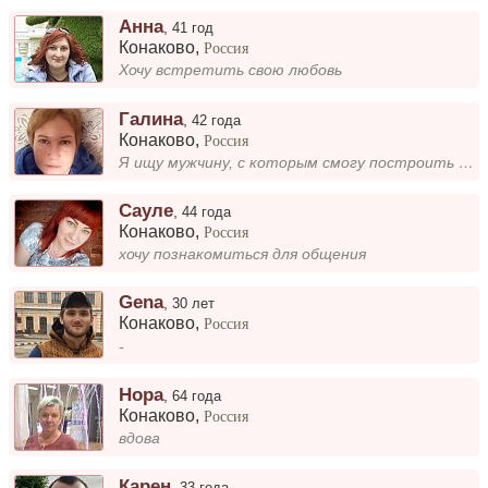
Анна
,
41 год
Конаково
,
Россия
Хочу встретить свою любовь
Галина
,
42 года
Конаково
,
Россия
Я ищу мужчину, с которым смогу построить семью. Если вы ищете серьёзные отношения, давайте начнём общение без препятстви...
Сауле
,
44 года
Конаково
,
Россия
хочу познакомиться для общения
Gena
,
30 лет
Конаково
,
Россия
-
Нора
,
64 года
Конаково
,
Россия
вдова
Карен
,
33 года