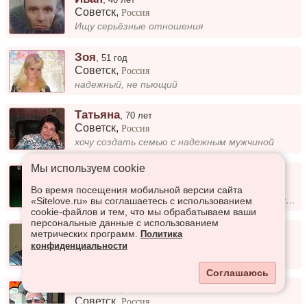
Советск
,
Россия
Ищу серьёзные отношения
Зоя
,
51 год
Советск
,
Россия
надежный, не пьющий
Татьяна
,
70 лет
Советск
,
Россия
хочу создать семью с надежным мужчиной
Мы используем сookie
Nastya
,
19 лет
Советск
,
Россия
Во время посещения мобильной версии сайта
Я тихая спокойная люблю ходить гулять и слушать музыку
«Sitelove.ru» вы соглашаетесь с использованием
cookie-файлов и тем, что мы обрабатываем ваши
персональные данные с использованием
Павел
,
38 лет
метрических программ.
Политика
Советск
,
Россия
конфиденциальности
Для серьёзных отношений
Соглашаюсь
Евгений
,
40 лет
Советск
,
Россия