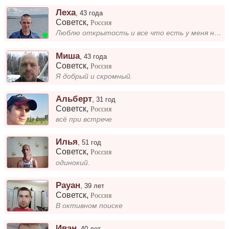
Леха
,
43 года
Советск
,
Россия
Люблю открытость и все что есть у меня нет комплексов и стеснения я могу вам. А остальное все в лс...
Миша
,
43 года
Советск
,
Россия
Я добрый и скромный.
Альберт
,
31 год
Советск
,
Россия
всё при встрече
Илья
,
51 год
Советск
,
Россия
одинокий.
Рауан
,
39 лет
Советск
,
Россия
В октивном поиске
Иван
,
40 лет