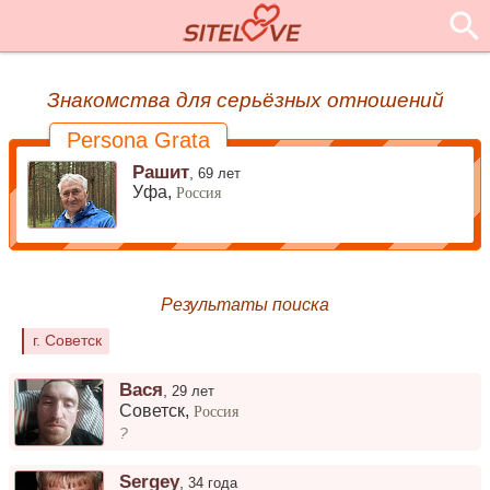
Знакомства для серьёзных отношений
Persona Grata
Рашит
,
69 лет
Уфа,
Россия
Результаты поиска
г. Советск
Вася
,
29 лет
Советск
,
Россия
?
Sergey
,
34 года