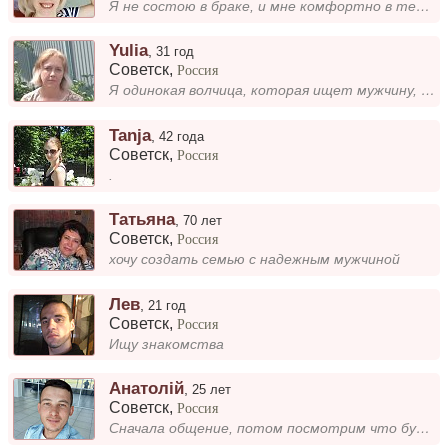
Я не состою в браке, и мне комфортно в текущей ситуации. Всё своё время посвящаю себе: развиваю увлечения, путешествую и...
Yulia
,
31 год
Советск
,
Россия
Я одинокая волчица, которая ищет мужчину, ценящего серьезный подход к жизни. Люблю проводить время в одиночестве, наслаж...
Tanja
,
42 года
Советск
,
Россия
.
Татьяна
,
70 лет
Советск
,
Россия
хочу создать семью с надежным мужчиной
Лев
,
21 год
Советск
,
Россия
Ищу знакомства
Анатолій
,
25 лет
Советск
,
Россия
Сначала общение, потом посмотрим что будет дальше