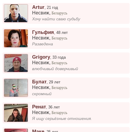
Artur
,
21 год
Несвиж
,
Беларусь
Хочу найти сваю судьбу
Гульфия
,
48 лет
Несвиж
,
Беларусь
Разведена
Grigory
,
33 года
Несвиж
,
Беларусь
влюбчивый доверчивый
Булат
,
29 лет
Несвиж
,
Беларусь
скромный
Ренат
,
36 лет
Несвиж
,
Беларусь
Я ищу серьёзные отношения.
Маке
,
25 лет