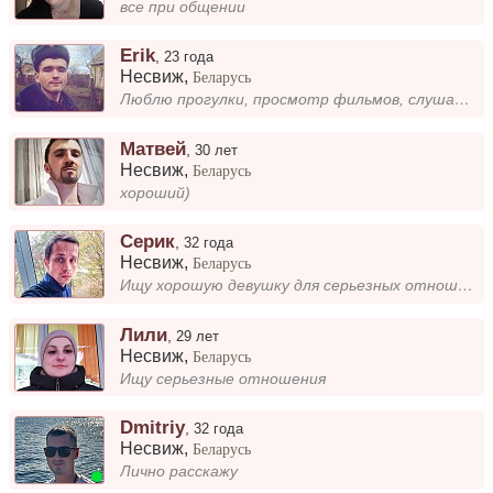
все при общении
Erik
,
23 года
Несвиж
,
Беларусь
Люблю прогулки, просмотр фильмов, слушать музыку
Матвей
,
30 лет
Несвиж
,
Беларусь
хороший)
Серик
,
32 года
Несвиж
,
Беларусь
Ищу хорошую девушку для серьезных отношений. Встречи на один раз не интересуют.
Лили
,
29 лет
Несвиж
,
Беларусь
Ищу серьезные отношения
Dmitriy
,
32 года
Несвиж
,
Беларусь
Лично расскажу