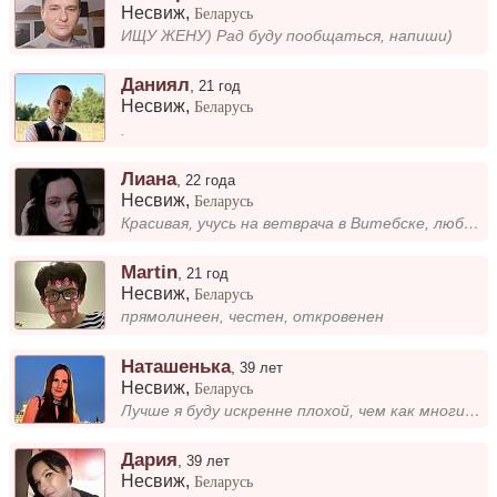
Несвиж
,
Беларусь
ИЩУ ЖЕНУ) Рад буду пообщаться, напиши)
Даниял
,
21 год
Несвиж
,
Беларусь
.
Лиана
,
22 года
Несвиж
,
Беларусь
Красивая, учусь на ветврача в Витебске, люблю волейбол, рост 173, вес 60
Martin
,
21 год
Несвиж
,
Беларусь
прямолинеен, честен, откровенен
Наташенька
,
39 лет
Несвиж
,
Беларусь
Лучше я буду искренне плохой, чем как многие лицемерно хорошими.
Дария
,
39 лет
Несвиж
,
Беларусь