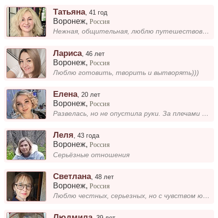
Татьяна
,
41 год
Воронеж
,
Россия
Нежная, общительная, люблю путешествовать, животных и природу. Ищу человека, с родственной душой и похожими интересами а...
Лариса
,
46 лет
Воронеж
,
Россия
Люблю готовить, творить и вытворять)))
Eлена
,
20 лет
Воронеж
,
Россия
Развелась, но не опустила руки. За плечами — опыт, сила, желание жить полноценной жизнью. Не боюсь начинать всё с чистог...
Леля
,
43 года
Воронеж
,
Россия
Серьёзные отношения
Светлана
,
48 лет
Воронеж
,
Россия
Люблю честных, серьезных, но с чувством юмора, целеустремленных.
Людмила
,
39 лет