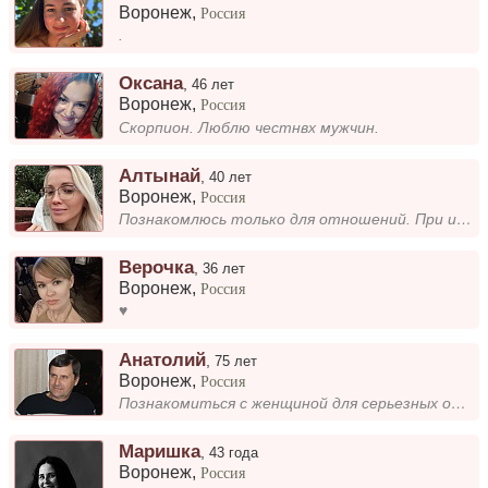
Воронеж
,
Россия
.
Оксана
,
46 лет
Воронеж
,
Россия
Скорпион. Люблю честнвх мужчин.
Алтынай
,
40 лет
Воронеж
,
Россия
Познакомлюсь только для отношений. При идеальном исходе брак и семья.
Верочка
,
36 лет
Воронеж
,
Россия
♥️
Анатолий
,
75 лет
Воронеж
,
Россия
Познакомиться с женщиной для серьезных отношений.
Маришка
,
43 года
Воронеж
,
Россия