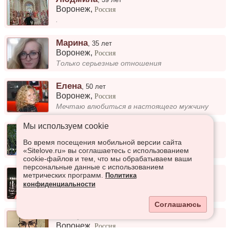
Воронеж
,
Россия
.
Марина
,
35 лет
Воронеж
,
Россия
Только серьезные отношения
Елена
,
50 лет
Воронеж
,
Россия
Мечтаю влюбиться в настоящего мужчину
Мы используем сookie
Елена
,
60 лет
Воронеж
,
Россия
Во время посещения мобильной версии сайта
Обычная женщина.
«Sitelove.ru» вы соглашаетесь с использованием
cookie-файлов и тем, что мы обрабатываем ваши
персональные данные с использованием
Ксюша
,
51 год
метрических программ.
Политика
Воронеж
,
Россия
конфиденциальности
Ищу мужчину для серьёзных отношений
Соглашаюсь
Лина
,
38 лет
Воронеж
,
Россия