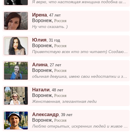
Я верю, что настоящая женщина подобна шампанскому — в моих взаимодействиях чувствуется лёгкость, я всегда стремлюсь дари...
Ирена
,
47 лет
Воронеж
,
Россия
Ну что сказать. )
Юлия
,
31 год
Воронеж
,
Россия
Приветствую всех кто это читает) Создаю анкету для поиска серьезного мужчины и никак иначе. От вас требуется адекватност...
Алина
,
27 лет
Воронеж
,
Россия
обычная девушка, имею свои недостатки и знакомства, люблю медицину, любоваться природой, кататься на роликах и много чег...
Натали
,
48 лет
Воронеж
,
Россия
Женственная, элегантная леди
Александр
,
39 лет
Воронеж
,
Россия
Люблю открытых, искренних людей и живое общение. Работаю в IT, постоянно учусь чему-то новому. В свободное время читаю к...