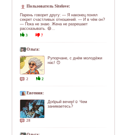
Пользователь Sitelove:
Парень говорит другу: — Я наконец понял
секрет счастливых отношений. — И в чём он?
— Пока не знаю. Жена не разрешает
рассказывать. 😄...
3
7
Ольга:
Рупорчане, с днём молодёжи
нас! 🙃
2
2
Евгения:
Добрый вечер!☺ Чем
занимаетесь?
28
Ольга: