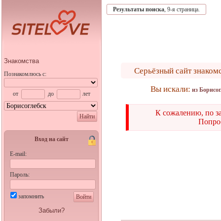
Результаты поиска
, 9-я страница.
Знакомства
Серьёзный сайт знаком
Познакомлюсь с:
Вы искали:
из Борисог
от
до
лет
К сожалению, по з
Найти
Попроб
Вход на сайт
E-mail:
Пароль:
запомнить
Войти
Забыли?