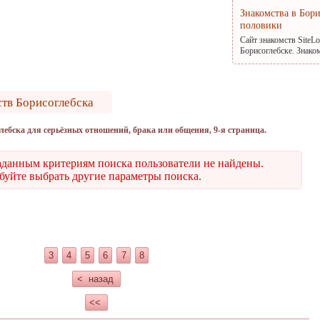
Знакомства в Бор
половики
Сайт знакомств SiteL
Борисоглебске. Знако
ств Борисоглебска
лебска для серьёзных отношений, брака или общения, 9-я страница.
аданным критериям поиска пользователи не найдены.
уйте выбрать другие параметры поиска.
3
4
5
6
7
8
< назад
<<