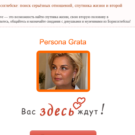
исоглебске: поиск серьёзных отношений, спутника жизни и второй
ove — это возможность найти спутника жизни, свою вторую половину в
мьтесь, общайтесь и назначайте свидания с девушками и мужчинами из Борисоглебска!