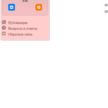
или
зн
зн
Публикации
Вопросы и ответы
Обратная связь