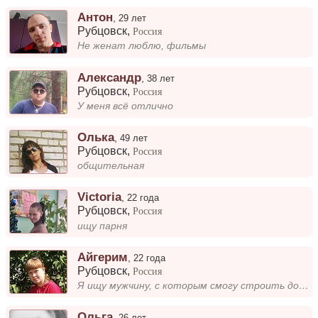
Антон
,
29 лет
Рубцовск
,
Россия
Не женат люблю, фильмы
Александр
,
38 лет
Рубцовск
,
Россия
У меня всё отлично
Олька
,
49 лет
Рубцовск
,
Россия
общительная
Victoria
,
22 года
Рубцовск
,
Россия
ищу парня
Айгерим
,
22 года
Рубцовск
,
Россия
Я ищу мужчину, с которым смогу строить доверительные и искренние отношения. Люблю общение, совместные прогулки и интерес...
Ольга
,
26 лет