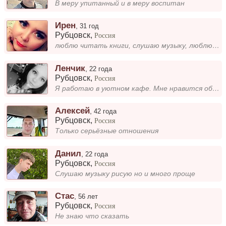
В меру упитанный и в меру воспитан
Ирен
,
31 год
Рубцовск
,
Россия
люблю читать книги, слушаю музыку, люблю вечернии прогулки.
Ленчик
,
22 года
Рубцовск
,
Россия
Я работаю в уютном кафе. Мне нравится общение с гостями и создание дружелюбной атмосферы. Работа приносит удовольствие,...
Алексей
,
42 года
Рубцовск
,
Россия
Только серьёзные отношения
Данил
,
22 года
Рубцовск
,
Россия
Слушаю музыку рисую но и много проще
Стас
,
56 лет
Рубцовск
,
Россия
Не знаю что сказать