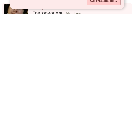
Соглашаюсь
Snejana
,
33 года
Григориополь
,
Moldova
plina de viaa
Ефимия
,
25 лет
Григориополь
,
Moldova
стеснительная обшительная
Лилия
,
26 лет
Григориополь
,
Moldova
Мне нравится проводить время за чтением, особенно увлекаюсь книгами о путешествиях и фантастикой. Рисование — мое любимо...
Aureliea
,
41 год
Григориополь
,
Moldova
Нормальная
Лидия
,
25 лет
Григориополь
,
Moldova
Найти вторую половину)
Арина
,
26 лет