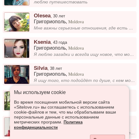
люблю путешествовать
Olesea
,
30 лет
Григориополь
,
Moldova
Мне важны серьезные отношения, где есть взаимное уважение и доверие. Я ищу человека, с которым можно построить что-то на...
Ksenia
,
43 года
Григориополь
,
Moldova
Я люблю загадки и всегда ищу новое, что может удивить. Иногда жизнь сама по себе — большая головоломка, но я с ней справ...
Silvia
,
38 лет
Григориополь
,
Moldova
Я ищу того, кто подойдёт по душе, с кем можно будет поделиться мыслями и чувствами. Важно, чтобы человек был искренним,...
Мы используем сookie
Ирина
,
24 года
Григориополь
,
Moldova
Во время посещения мобильной версии сайта
2 детей. Хочу серьезных отношений
«Sitelove.ru» вы соглашаетесь с использованием
cookie-файлов и тем, что мы обрабатываем ваши
персональные данные с использованием
Ксения
,
51 год
метрических программ.
Политика
Григориополь
,
Moldova
конфиденциальности
Хочу найти человека, с которым можно построить настоящее, основанное на доверии и взаимопонимании. Мне важно чувствовать...