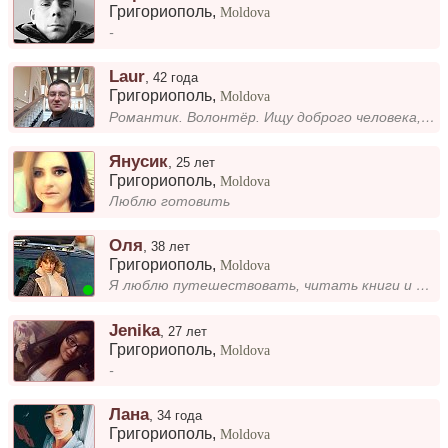
Григориополь
,
Moldova
-
Laur
,
42 года
Григориополь
,
Moldova
Романтик. Волонтёр. Ищу доброго человека, возможно, с ребёнком или одинокую девушку. Важно, чтобы не было татуировок и п...
Янусик
,
25 лет
Григориополь
,
Moldova
Люблю готовить
Оля
,
38 лет
Григориополь
,
Moldova
Я люблю путешествовать, читать книги и проводить время в кругу друзей. В свободное время занимаюсь творчеством и всегда...
Jenika
,
27 лет
Григориополь
,
Moldova
-
Лана
,
34 года
Григориополь
,
Moldova