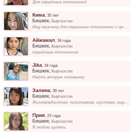
Для серьёзных отношений
Кима
,
35 лет
Бишкек
,
Кыргызстан
Ищу мужчину для серьезных отношении с целью построить крепкую семью
Айжамал
,
34 года
Бишкек
,
Кыргызстан
серьёзные отношения
Jika
,
34 года
Бишкек
,
Кыргызстан
Найти вторую половинку
Залина
,
39 лет
Бишкек
,
Кыргызстан
Жизнерадостная, позитивная, шустрая, ищу для себя нормального мужика
Прия
,
23 года
Бишкек
,
Кыргызстан
Я люблю гулять