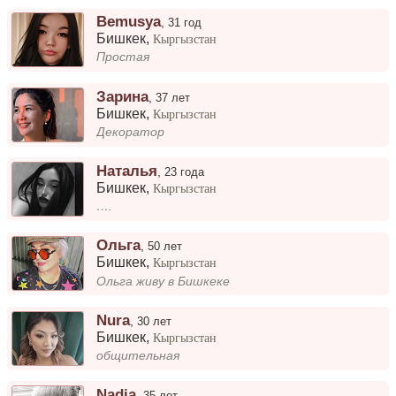
Bemusya
,
31 год
Бишкек
,
Кыргызстан
Простая
Зарина
,
37 лет
Бишкек
,
Кыргызстан
Декоратор
Наталья
,
23 года
Бишкек
,
Кыргызстан
….
Ольга
,
50 лет
Бишкек
,
Кыргызстан
Ольга живу в Бишкеке
Nura
,
30 лет
Бишкек
,
Кыргызстан
общительная
Nadia
,
35 лет