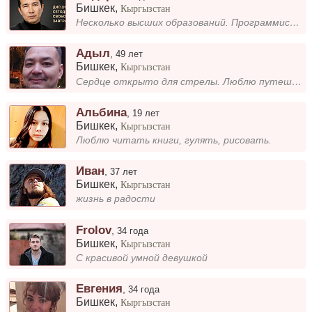
Бишкек
,
Кыргызстан
Несколько высших образований. Программист, финансист, музыкант. Зарабатываю хорошо. Занимаюсь музыкой, сам играю на мног...
Адыл
,
49 лет
Бишкек
,
Кыргызстан
Сердце открыто для стрелы. Люблю путешествия. Автолюбитель. Работаю.
Альбина
,
19 лет
Бишкек
,
Кыргызстан
Люблю читать книги, гулять, рисовать.
Иван
,
37 лет
Бишкек
,
Кыргызстан
жизнь в радости
Frolov
,
34 года
Бишкек
,
Кыргызстан
С красивой умной девушкой
Евгения
,
34 года
Бишкек
,
Кыргызстан