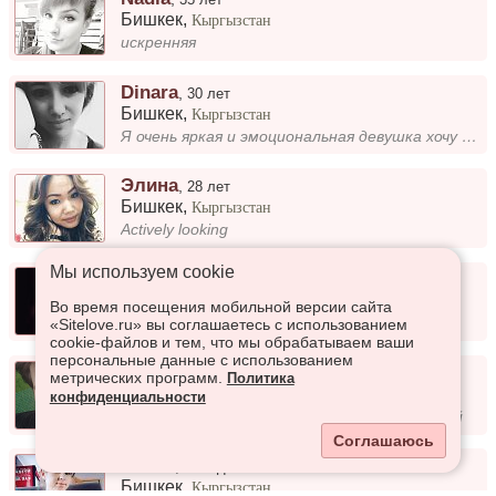
Бишкек
,
Кыргызстан
искренняя
Dinara
,
30 лет
Бишкек
,
Кыргызстан
Я очень яркая и эмоциональная девушка хочу найти свою половинку для серьёзных отношений
Элина
,
28 лет
Бишкек
,
Кыргызстан
Actively looking
Мы используем сookie
Асем
,
19 лет
Бишкек
,
Кыргызстан
Во время посещения мобильной версии сайта
Асем
«Sitelove.ru» вы соглашаетесь с использованием
cookie-файлов и тем, что мы обрабатываем ваши
персональные данные с использованием
Диляра
,
43 года
метрических программ.
Политика
Бишкек
,
Кыргызстан
конфиденциальности
Люблю читать, петь, играть, люблю детей
Соглашаюсь
Юлия
,
31 год
Бишкек
,
Кыргызстан