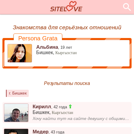
Знакомства для серьёзных отношений
Persona Grata
Альбина
,
19 лет
Бишкек,
Кыргызстан
Результаты поиска
г. Бишкек
Кирилл
⇪
,
42 года
Бишкек
,
Кыргызстан
Хочу найти тут на сайте девушку с общими ценностями и начать стабильные отношения. Веду здоровый образ жизни, обожаю пе...
Медер
,
43 года