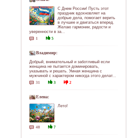
С Днем России! Пусть этот
праздник вдохновляет на
добрые дела, помогает верить
в лучшее и двигаться вперед.
Желаю гармонии, радости и
уверенности в за...
1
5
Владимир:
Добрый, внимательный и заботливый если
женщина не пытается доминировать,
указывать и решать. Умная женщина с
мужчиной с характером никогда этого делат...
31
3
2
Елена:
Лето!
48
7