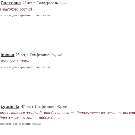
Светлана
.
, 27 лет, г. Симферополь /
/
Крым
е высокого роста!»
комства для серьёзных отношений.
Inessa
.
, 25 лет, г. Симферополь /
/
Крым
 танцую в шоу»
комства для серьёзных отношений.
Lyudmila
.
, 47 лет, г. Симферополь /
/
Крым
очу остаться загадкой, чтобы не искать банальности из желания поскор
йти замуж. Лучше я подожду...»
комство для создания семьи.