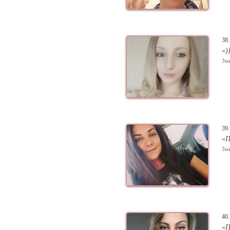
38
«)
Зна
39
«П
Зна
40
«П