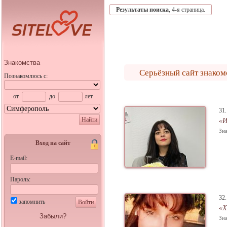
Результаты поиска
, 4-я страница.
Знакомства
Серьёзный сайт знако
Познакомлюсь с:
от
до
лет
31
Найти
«
Зна
Вход на сайт
E-mail:
Пароль:
32
запомнить
Войти
«Х
Забыли?
Зна