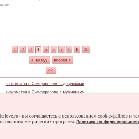
щение.
1
2
3
5
6
7
8
9
10
4
< назад
вперёд >
<<
знакомства в Симферополе с девушками
знакомства в Симферополе с мужчинами
Знакомьтесь и в соседних городах:
Алушта
Багерово
Балаклава
Бахчисарай
itelove.ru» вы соглашаетесь с использованием cookie-файлов и т
льзованием метрических программ.
Политика конфиденциальност
Гвардейское
Гурзуф