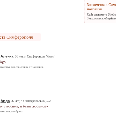
Знакомства в Сим
половики
Сайт знакомств SiteL
Знакомьтесь, общайте
мств Симферополя
Аленка
.
, 36 лет, г. Симферополь /
/
Крым
Ищу»
комства для серьёзных отношений.
Аида
.
, 37 лет, г. Симферополь /
/
Крым
очу любить, и быть любимой»
комства для брака.