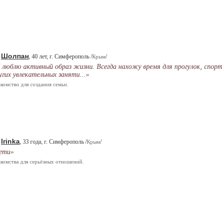
Шолпан
.
, 40 лет, г. Симферополь /
/
Крым
 люблю активный образ жизни. Всегда нахожу время для прогулок, спорт
угих увлекательных заняти...»
комство для создания семьи.
Irinka
.
, 33 года, г. Симферополь /
/
Крым
ети»
комства для серьёзных отношений.