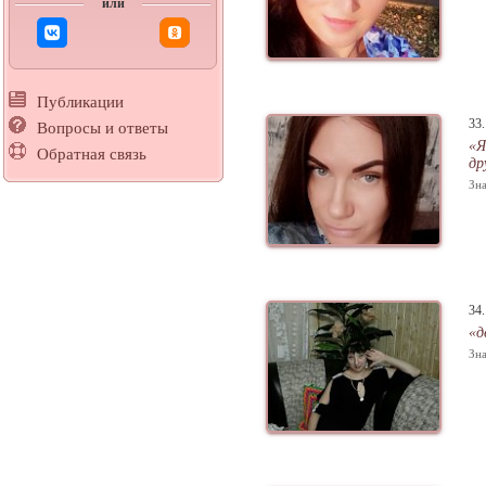
или
Публикации
33
Вопросы и ответы
«Я
Обратная связь
др
Зна
34
«д
Зна