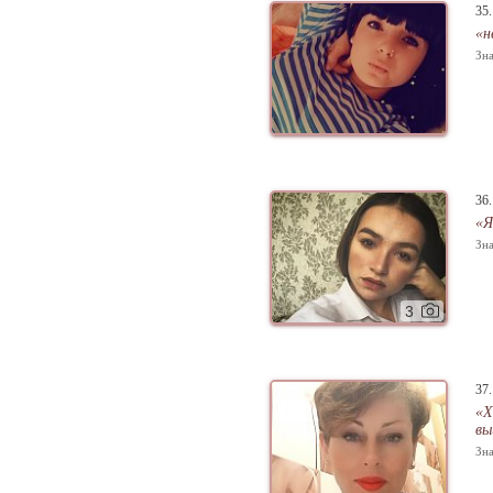
35
«н
Зна
36
«Я
Зна
3
37
«Х
вы
Зна