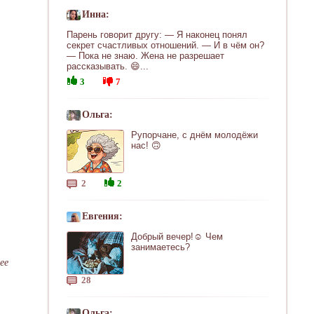
Инна:
Парень говорит другу: — Я наконец понял
секрет счастливых отношений. — И в чём он?
— Пока не знаю. Жена не разрешает
рассказывать. 😄...
3
7
Ольга:
Рупорчане, с днём молодёжи
нас! 🙃
2
2
Евгения:
Добрый вечер!☺ Чем
занимаетесь?
ее
28
Ольга: