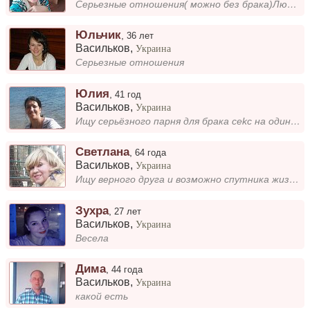
Серьезные отношения( можно без брака)Люблю путешествовать, стараюсь держать форму( утренняя пробежка, спортзал)
Юльчик
,
36 лет
Васильков
,
Украина
Серьезные отношения
Юлия
,
41 год
Васильков
,
Украина
Ищу серьёзного парня для брака cekc на один раз не интересует. Высого интересного Не пьющего(строго)...
Светлана
,
64 года
Васильков
,
Украина
Ищу верного друга и возможно спутника жизни-очень хочется тепла и ласки.
Зухра
,
27 лет
Васильков
,
Украина
Весела
Дима
,
44 года
Васильков
,
Украина
какой есть