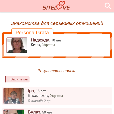
Знакомства для серьёзных отношений
Persona Grata
Надежда
,
70 лет
Киев,
Украина
Результаты поиска
г. Васильков
Іра
,
18 лет
Васильков
,
Украина
Я інвалід 2 гр
Булат
,
50 лет