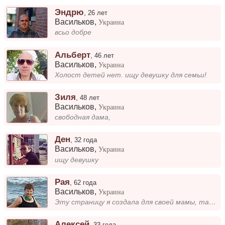
Эндрю
,
26 лет
Васильков
,
Украина
всьо добре
Альберт
,
46 лет
Васильков
,
Украина
Холост детей нет. ищу девушку для семьи!
Зиля
,
48 лет
Васильков
,
Украина
свободная дама,
Ден
,
32 года
Васильков
,
Украина
ищу девушку
Рая
,
62 года
Васильков
,
Украина
Эту страницу я создала для своей мамы, так как она лучшая женщина на Земле и. Свободна! Я знаю, что быть рядом с ней...
Алексей
,
33 года