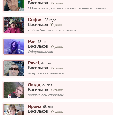
Васильков
,
Украина
Одинокий мужчина который хочет встретить свою судьбу
София
,
63 года
Васильков
,
Украина
Добра без шкідливих звичок
Рая
,
36 лет
Васильков
,
Украина
Общительная
Pavel
,
47 лет
Васильков
,
Украина
Хочу познакомиться
Люда
,
27 лет
Васильков
,
Украина
занимаюсь спортом
Ирина
,
68 лет
Васильков
,
Украина