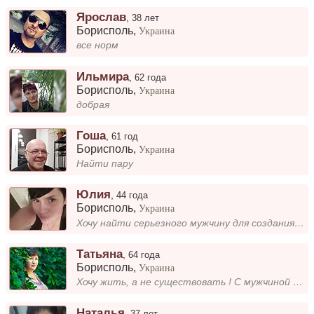
Ярослав
,
38 лет
Борисполь
,
Украина
все норм
Ильмира
,
62 года
Борисполь
,
Украина
добрая
Гоша
,
61 год
Борисполь
,
Украина
Найти пару
Юлия
,
44 года
Борисполь
,
Украина
Хочу найти серьезного мужчину для создания семьи
Татьяна
,
64 года
Борисполь
,
Украина
Хочу жить, а не существовать ! С мужчиной с общими взглядами на жизнь, в взаимопонимании и уважении друг к другу....
Наталья
,
37 лет