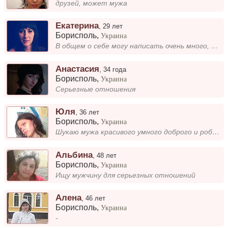
друзей, может мужа
Екатерина
,
29 лет
Борисполь
,
Украина
В общем о себе могу написать очень много, но напишу вкратце. а кому интересно пишите в лс. Я закончила Киевский професси...
Анастасия
,
34 года
Борисполь
,
Украина
Серьезные отношения
Юля
,
36 лет
Борисполь
,
Украина
Шукаю мужа красивого умного доброго и роботящого.
Альбина
,
48 лет
Борисполь
,
Украина
Ищу мужчину для серьезных отношений
Алена
,
46 лет
Борисполь
,
Украина
-