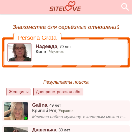
Знакомства для серьёзных отношений
Persona Grata
Надежда
,
70 лет
Киев,
Украина
Результаты поиска
Женщины
Днепропетровская обл.
Galina
,
49 лет
Кривой Рог
,
Украина
Мечтаю найти мужчину, с которым можно построить крепкую семью и разделить жизнь. Важно, чтобы были общие ценности и взаи...
Дашенька
,
30 лет