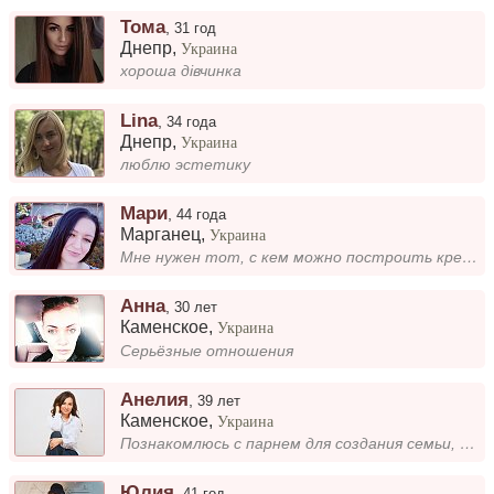
Тома
,
31 год
Днепр
,
Украина
хороша дівчинка
Lina
,
34 года
Днепр
,
Украина
люблю эстетику
Мари
,
44 года
Марганец
,
Украина
Мне нужен тот, с кем можно построить крепкие семейные отношения и разделить важные этапы жизни. Ищу спокойного, ответств...
Анна
,
30 лет
Каменское
,
Украина
Серьёзные отношения
Анелия
,
39 лет
Каменское
,
Украина
Познакомлюсь с парнем для создания семьи, на основе любви и взаимопонимания, без в/п, без детей, возраст до 38 лет....
Юлия
,
41 год