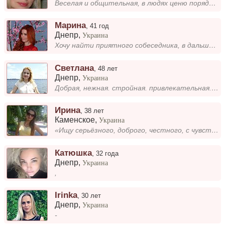
Веселая и общительная, в людях ценю порядочность и чувство юмора. Ищу настоящего мужчину во всех смыслах этого слова)...
Марина
,
41 год
Днепр
,
Украина
Хочу найти приятного собеседника, в дальше посмотрим.
Светлана
,
48 лет
Днепр
,
Украина
Добрая, нежная. стройная. привлекательная. Познакомлюсь с социально устроенным, ухоженным мужчиной, привлекательной внеш...
Ирина
,
38 лет
Каменское
,
Украина
«Ищу серьёзного, доброго, честного, с чувством юмора мужчину для серьёзных отношений. »
Катюшка
,
32 года
Днепр
,
Украина
,
Irinka
,
30 лет
Днепр
,
Украина
-