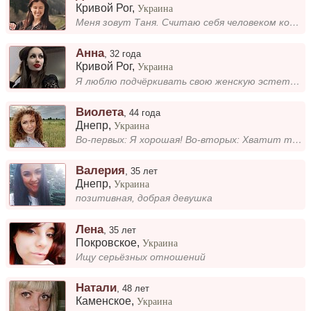
Кривой Рог
,
Украина
Меня зовут Таня. Считаю себя человеком коммуникабельным, позитивным, довольно таки легким в общении. Сфера деятельности-...
Aнна
,
32 года
Кривой Рог
,
Украина
Я люблю подчёркивать свою женскую эстетику — для меня важны ухоженность, лаконичные линии в одежде и естественная грация...
Виолета
,
44 года
Днепр
,
Украина
Во-первых: Я хорошая! Во-вторых: Хватит того, что "во-первых"!
Валерия
,
35 лет
Днепр
,
Украина
позитивная, добрая девушка
Лена
,
35 лет
Покровское
,
Украина
Ищу серьёзных отношений
Натали
,
48 лет
Каменское
,
Украина