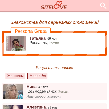
Знакомства для серьёзных отношений
Persona Grata
Татьяна
,
69 лет
Рославль,
Россия
Результаты поиска
Женщины
Марий Эл
Нина
,
47 лет
Козьмодемьянск
,
Россия
Ищу своего человека
Алевтина
,
21 год