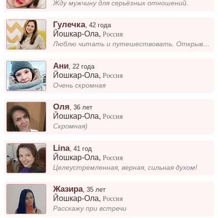
Жду мужчину для серьёзных отношений.
Гулечка
,
42 года
Йошкар-Ола
,
Россия
Люблю читать и путешествовать. Открывать новые места и получать новые знания. Капучино под пение птиц считаю лучшим отды...
Ани
,
22 года
Йошкар-Ола
,
Россия
Очень скромная
Оля
,
36 лет
Йошкар-Ола
,
Россия
Скромная)
Lina
,
41 год
Йошкар-Ола
,
Россия
Целеустремленная, верная, сильная духом!
Жазира
,
35 лет
Йошкар-Ола
,
Россия
Расскажу при встречи