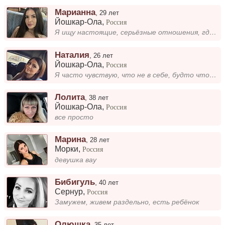
Марианна
,
29 лет
Йошкар-Ола
,
Россия
Я ищу настоящие, серьёзные отношения, где можно быть собой, делиться мечтами и поддерживать друг друга. Мне важно, чтобы...
Наталия
,
26 лет
Йошкар-Ола
,
Россия
Я часто чувствую, что не в себе, будто что-то внутри меня не на месте. Возможно, это из-за стремления к переменам или не...
Лолита
,
38 лет
Йошкар-Ола
,
Россия
все просто
Марина
,
28 лет
Морки
,
Россия
девушка вау
Бибигуль
,
40 лет
Сернур
,
Россия
Замужем, живем раздельно, есть ребёнок
Олюшка
,
35 лет