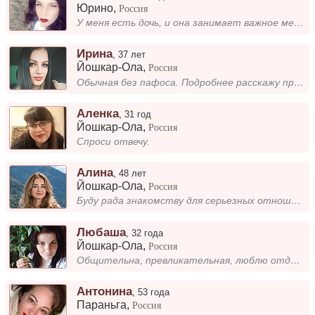
Юрино
,
Россия
У меня есть дочь, и она занимает важное место в моей жизни. Мы часто проводим время вместе, обсуждаем интересные темы и...
Ирина
,
37 лет
Йошкар-Ола
,
Россия
Обычная без пафоса. Подробнее расскажу при переписке
Аленка
,
31 год
Йошкар-Ола
,
Россия
Спроси отвечу.
Алина
,
48 лет
Йошкар-Ола
,
Россия
Буду рада знакомству для серьезных отношений)
Любаша
,
32 года
Йошкар-Ола
,
Россия
Общительна, превликательная, люблю отдыхать на природе. Ищу мужчину для семейной жизни🙂
Антонина
,
53 года
Параньга
,
Россия