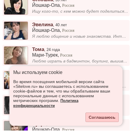
Йошкар-Ола
,
Россия
Ищу кого-то, с кем можно будет поделиться мыслями, поддержать в трудную минуту и вместе проводить время. Важно взаимное...
Эвелина
,
40 лет
Йошкар-Ола
,
Россия
Я люблю общение и новые знакомства. Интересуюсь путешествиями, книгами и кулинарией. Всегда рада познакомиться с новыми...
Тома
,
24 года
Мари-Турек
,
Россия
Люблю играть в бадминтон, боулинг, вышивка, Гарри Потер, йога, медитация, пицца, сюрпризы, подарки, животных
Мы используем сookie
Nastya
,
41 год
Йошкар-Ола
,
Россия
Во время посещения мобильной версии сайта
Занимаюсь конным спортом, йогой, фитнесом. Путешествую.
«Sitelove.ru» вы соглашаетесь с использованием
cookie-файлов и тем, что мы обрабатываем ваши
персональные данные с использованием
Вероника
,
29 лет
метрических программ.
Политика
Оршанка
,
Россия
конфиденциальности
-
Соглашаюсь
Зухра
,
39 лет
Йошкар-Ола
,
Россия