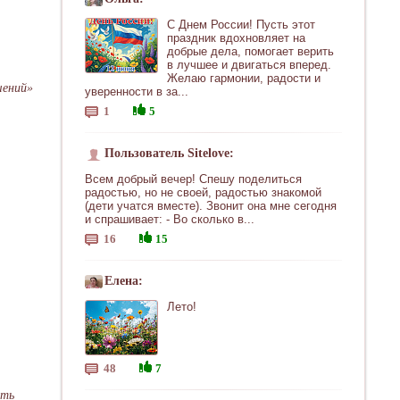
С Днем России! Пусть этот
праздник вдохновляет на
добрые дела, помогает верить
в лучшее и двигаться вперед.
Желаю гармонии, радости и
шений»
уверенности в за...
1
5
Пользователь Sitelove:
Всем добрый вечер! Спешу поделиться
радостью, но не своей, радостью знакомой
(дети учатся вместе). Звонит она мне сегодня
и спрашивает: - Во сколько в...
16
15
Елена:
Лето!
48
7
ать