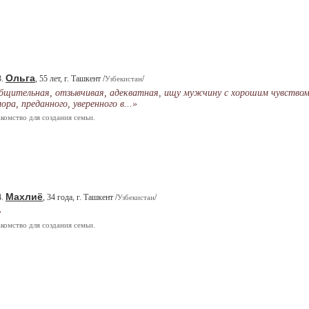
Ольга
3.
, 55 лет, г. Ташкент /
/
Узбекистан
бщительная, отзывчивая, адекватная, ищу мужчину с хорошим чувство
ора, преданного, уверенного в...»
комство для создания семьи.
Махлиё
4.
, 34 года, г. Ташкент /
/
Узбекистан
»
комство для создания семьи.