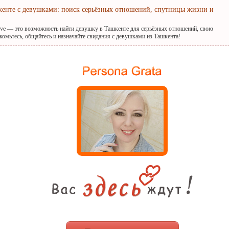
кенте с девушками: поиск серьёзных отношений, спутницы жизни и
ove — это возможность найти девушку в Ташкенте для серьёзных отношений, свою
комьтесь, общайтесь и назначайте свидания с девушками из Ташкента!