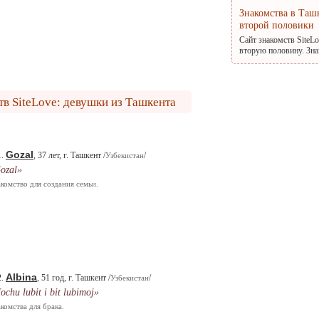
Знакомства в Таш
второй половики
Сайт знакомств SiteL
вторую половину. Зна
тв SiteLove: девушки из Ташкента
Gozal
1.
, 37 лет, г. Ташкент /
/
Узбекистан
ozal»
комство для создания семьи.
Albina
2.
, 51 год, г. Ташкент /
/
Узбекистан
ochu lubit i bit lubimoj»
комства для брака.