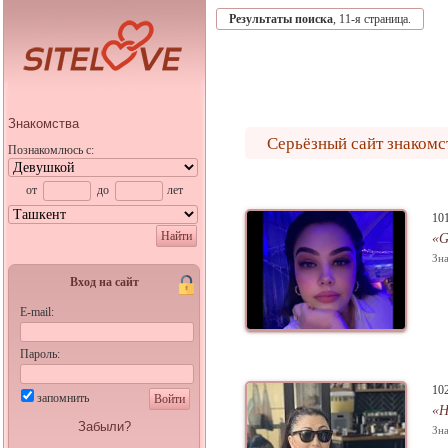
Результаты поиска
, 11-я страница.
Знакомства
Серьёзный сайт знакомс
Познакомлюсь с:
от
до
лет
10
Найти
«G
Зна
Вход на сайт
E-mail:
Пароль:
10
запомнить
Войти
«H
Забыли?
Зна