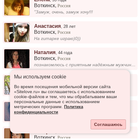
Воткинск
,
Россия
"Замуж, очень, замуж хочу!!!
Анастасия
,
28 лет
Воткинск
,
Россия
На гитарке играю)0))
Наталия
,
44 года
Воткинск
,
Россия
познакомлюсь с приятным надёжным мужчиной для создания семьи
Мы используем сookie
Rozalia
,
52 года
Воткинск
,
Россия
Во время посещения мобильной версии сайта
Свободная, добрая
«Sitelove.ru» вы соглашаетесь с использованием
cookie-файлов и тем, что мы обрабатываем ваши
персональные данные с использованием
Аня
,
26 лет
метрических программ.
Политика
Воткинск
,
Россия
конфиденциальности
я люблю гулять
Соглашаюсь
Альфия
,
50 лет
Воткинск
,
Россия