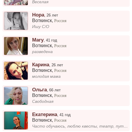
Веселая
Нора
,
26 лет
Воткинск
,
Россия
Ишу С/О
Mary
,
41 год
Воткинск
,
Россия
разведена
Карина
,
26 лет
Воткинск
,
Россия
молодая мама
Ольга
,
66 лет
Воткинск
,
Россия
Свободная
Екатерина
,
41 год
Воткинск
,
Россия
Часто обучаюсь, люблю квесты, театр, путешествия (горы, озёра, лес), театр. В людях нравится открытость, честность, здор...