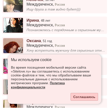
Междуреченск
,
Россия
Ищу друга а там видно будет)))
Ирина
,
48 лет
Междуреченск
,
Россия
Познакомлюсь с порядочным и серьезным мужчиной для серьезных отношений
Оксана
,
51 год
Междуреченск
,
Россия
Хочу встретить мужчину для серьезных отношений.
Мы используем сookie
Elena
,
52 года
Междуреченск
,
Россия
Во время посещения мобильной версии сайта
При общении.
«Sitelove.ru» вы соглашаетесь с использованием
cookie-файлов и тем, что мы обрабатываем ваши
персональные данные с использованием
Galina
,
40 лет
метрических программ.
Политика
Междуреченск
,
Россия
конфиденциальности
добрая
Соглашаюсь
Марьям
,
52 года
Междуреченск
,
Россия