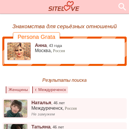
Знакомства для серьёзных отношений
Persona Grata
Анна
,
43 года
Москва,
Россия
Результаты поиска
Женщины
г. Междуреченск
Наталья
,
46 лет
Междуреченск
,
Россия
Не замужем
Татьяна
,
46 лет