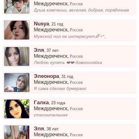
Междуреченск
,
Россия
Душа компании, веселая, добрая, порядочная
Nusya
,
21 год
Междуреченск
,
Россия
Мужской пол не интересует🌈✧⁠*⁠。
Эля
,
37 лет
Междуреченск
,
Россия
Люблю гулять ❤️❤️ домохозяйка
Элеонора
,
31 год
Междуреченск
,
Россия
Я сама сделаю бумеранг
Галка
,
23 года
Междуреченск
,
Россия
стеснительная
Эля
,
38 лет
Междуреченск
,
Россия